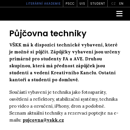
LITERÁRNÍ AKADEMIE
PSCC
UIS
STUDENT
CZ
EN
Půjčovna techniky
VŠKK má k dispozici technické vybavení, které
je možné si půjčit. Zápůjčky vybavení jsou určeny
primárně pro studenty FA a AVE. Druhou
skupinou, která má přednost zápůjček jsou
studenti a vedení Kreativního Kanclu.
Ostatní
kantoři a studenti po domluvě.
Součástí vybavení je technika jako fotoaparáty,
osvětlení a reflektory, stabilizační systémy, technika
pro video a ozvučení, iPhony, dron a podobné.
Seznam aktuální techniky a rezervaci poptejte na e-
mailu:
pujcovna@vskk.cz