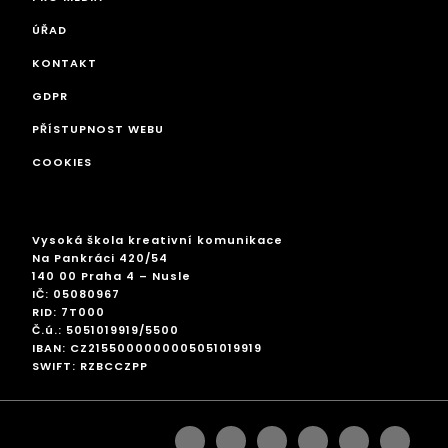
ÚŘAD
KONTAKT
GDPR
PŘÍSTUPNOST WEBU
COOKIES
Vysoká škola kreativní komunikace
Na Pankráci 420/54
140 00 Praha 4 – Nusle
IČ: 05080967
RID: 7T000
Č.ú.: 5051019919/5500
IBAN: CZ2155000000005051019919
SWIFT: RZBCCZPP
facebook
instagram
linkedin
googleplus
pinterest
twitter