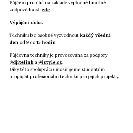
Půjčení probíhá na základě vyplněné hmotné
zodpovědnosti
zde
.
Výpůjční doba:
Techniku lze osobně vyzvednout
každý všední
den
od
9
do
15 hodin
Půjčovna techniky je provozována za podpory
@djitelink
a
@istyle.cz
.
Díky této spolupráci umožňujeme studentům
propůjčit profesionální techniku pro jejich projekty.