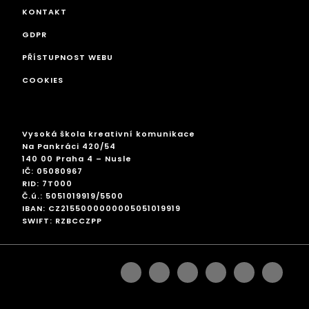
KONTAKT
GDPR
PŘÍSTUPNOST WEBU
COOKIES
Vysoká škola kreativní komunikace
Na Pankráci 420/54
140 00 Praha 4 – Nusle
IČ: 05080967
RID: 7T000
Č.ú.: 5051019919/5500
IBAN: CZ2155000000005051019919
SWIFT: RZBCCZPP
facebook
instagram
linkedin
googleplus
pinterest
twitter