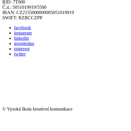
RID: 7T000
Č.ú.: 5051019919/5500
IBAN: CZ2155000000005051019919
SWIFT: RZBCCZPP
facebook
instagram
linkedin
googleplus
pinterest
twitter
© Vysoká škola kreativní komunikace