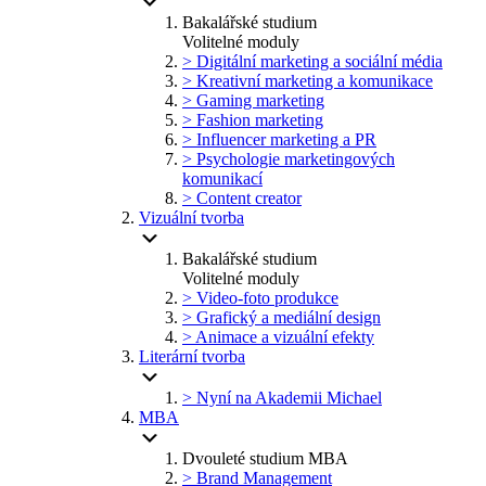
Bakalářské studium
Volitelné moduly
> Digitální marketing a sociální média
> Kreativní marketing a komunikace
> Gaming marketing
> Fashion marketing
> Influencer marketing a PR
> Psychologie marketingových
komunikací
> Content creator
Vizuální tvorba
Bakalářské studium
Volitelné moduly
> Video-foto produkce
> Grafický a mediální design
> Animace a vizuální efekty
Literární tvorba
> Nyní na Akademii Michael
MBA
Dvouleté studium MBA
> Brand Management