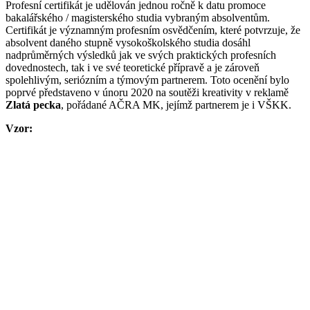
Profesní certifikát je udělován jednou ročně k datu promoce
bakalářského / magisterského studia vybraným absolventům.
Certifikát je významným profesním osvědčením, které potvrzuje, že
absolvent daného stupně vysokoškolského studia dosáhl
nadprůměrných výsledků jak ve svých praktických profesních
dovednostech, tak i ve své teoretické přípravě a je zároveň
spolehlivým, seriózním a týmovým partnerem. Toto ocenění bylo
poprvé představeno v únoru 2020 na soutěži kreativity v reklamě
Zlatá pecka
, pořádané AČRA MK, jejímž partnerem je i VŠKK.
Vzor: