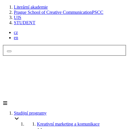
Literární akademie
Prague School of Creative Communication
PSCC
UIS
STUDENT
cz
en
Studijní programy
Kreativní marketing a komunikace