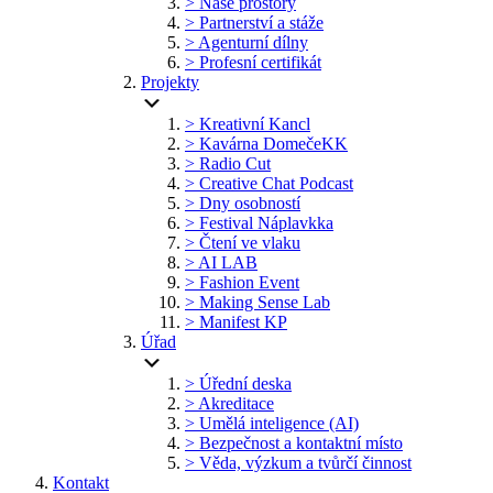
> Naše prostory
> Partnerství a stáže
> Agenturní dílny
> Profesní certifikát
Projekty
> Kreativní Kancl
> Kavárna DomečeKK
> Radio Cut
> Creative Chat Podcast
> Dny osobností
> Festival Náplavkka
> Čtení ve vlaku
> AI LAB
> Fashion Event
> Making Sense Lab
> Manifest KP
Úřad
> Úřední deska
> Akreditace
> Umělá inteligence (AI)
> Bezpečnost a kontaktní místo
> Věda, výzkum a tvůrčí činnost
Kontakt