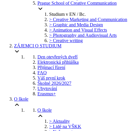
Prague School of Creative Communication
Studium v EN / Bc.
> Creative Marketing and Communication
> Graphic and Media Design
> Animation and Visual Effects
> Photography and Audiovisual Arts
> Creative writing
ZÁJEMCI O STUDIUM
Den otevřených dveří
Elektronická přihláška
Přijímací řízení
FAQ
Váš první krok
Školné 2026/2027
Ubytování
Erasmus+
O škole
O škole
> Aktuality
> Lidé na VŠKK