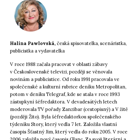
Halina Pawlovská,
česká spisovatelka, scenáristka,
publicistka a vydavatelka
V roce 1988 začala pracovat v oblasti zábavy
v Československé televizi, později se věnovala
novinám a publicistice. Od roku 1991 pracovala ve
společenské a kulturní rubrice deníku Metropolitan,
potom v deníku Telegraf, kde se stala v roce 1993
zástupkyní šéfredaktora. V devadesátých letech
moderovala TV pořady Zanzibar (cestopisný) a V žitě
(později Žito). Byla šéfredaktorkou společenského
týdeníku Story, který vedla 7 let. Založila vlastní
časopis Šťastný Jim, který vedla do roku 2005. V roce
2006 založila nový časopis Glanc. Za svoji literární a