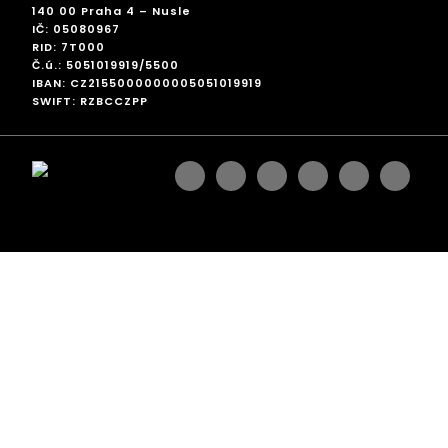
140 00 Praha 4 – Nusle
IČ: 05080967
RID: 7T000
Č.ú.: 5051019919/5500
IBAN: CZ2155000000005051019919
SWIFT: RZBCCZPP
facebook
instagram
linkedin
googleplus
pinterest
twitter