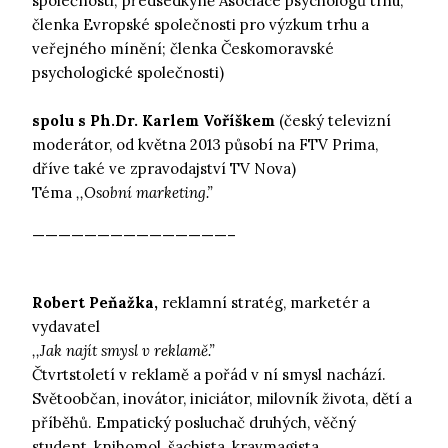
společnosti; předsedkyně Asociace psychologů trhu;
členka Evropské společnosti pro výzkum trhu a
veřejného mínění; členka Českomoravské
psychologické společnosti)
spolu s Ph.Dr. Karlem Voříškem
(český televizní
moderátor, od května 2013 působí na FTV Prima,
dříve také ve zpravodajství TV Nova)
Téma
,,Osobní marketing.”
———————————————–
Robert Peňažka,
reklamní stratég, marketér a
vydavatel
,,Jak najít smysl v reklamě.”
Čtvrtstoletí v reklamě a pořád v ní smysl nachází.
Světoobčan, inovátor, iniciátor, milovník života, dětí a
příběhů. Empatický posluchač druhých, věčný
student, knihomol, šachista, kravmagista,