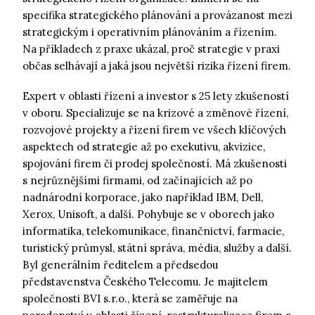
specifika strategického plánování a provázanost mezi
strategickým i operativním plánováním a řízením.
Na příkladech z praxe ukázal, proč strategie v praxi
občas selhávají a jaká jsou největší rizika řízení firem.
Expert v oblasti řízení a investor s 25 lety zkušeností
v oboru. Specializuje se na krizové a změnové řízení,
rozvojové projekty a řízení firem ve všech klíčových
aspektech od strategie až po exekutivu, akvizice,
spojování firem či prodej společností. Má zkušenosti
s nejrůznějšími firmami, od začínajících až po
nadnárodní korporace, jako například IBM, Dell,
Xerox, Unisoft, a další. Pohybuje se v oborech jako
informatika, telekomunikace, finančnictví, farmacie,
turistický průmysl, státní správa, média, služby a další.
Byl generálním ředitelem a předsedou
představenstva Českého Telecomu. Je majitelem
společnosti BVI s.r.o., která se zaměřuje na