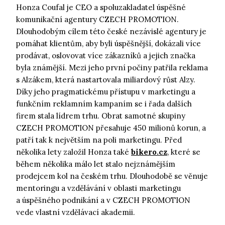
Honza Coufal je CEO a spoluzakladatel úspěšné
komunikační agentury CZECH PROMOTION.
Dlouhodobým cílem této české nezávislé agentury je
pomáhat klientům, aby byli úspěšnější, dokázali více
prodávat, oslovovat více zákazníků a jejich značka
byla známější. Mezi jeho první počiny patřila reklama
s Alzákem, která nastartovala miliardový růst Alzy.
Díky jeho pragmatickému přístupu v marketingu a
funkčním reklamním kampaním se i řada dalších
firem stala lídrem trhu. Obrat samotné skupiny
CZECH PROMOTION přesahuje 450 milionů korun, a
patří tak k největším na poli marketingu. Před
několika lety založil Honza také
bikero.cz
, které se
během několika málo let stalo nejznámějším
prodejcem kol na českém trhu. Dlouhodobě se věnuje
mentoringu a vzdělávání v oblasti marketingu
a úspěšného podnikání a v CZECH PROMOTION
vede vlastní vzdělávací akademii.