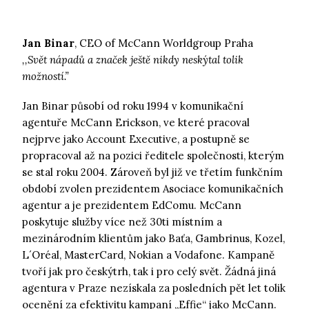
Jan Binar
, CEO of McCann Worldgroup Praha
,,Svět nápadů a značek ještě nikdy neskýtal tolik
možností.”
Jan Binar působí od roku 1994 v komunikační
agentuře McCann Erickson, ve které pracoval
nejprve jako Account Executive, a postupně se
propracoval až na pozici ředitele společnosti, kterým
se stal roku 2004. Zároveň byl již ve třetím funkčním
období zvolen prezidentem Asociace komunikačních
agentur a je prezidentem EdComu. McCann
poskytuje služby více než 30ti místním a
mezinárodním klientům jako Baťa, Gambrinus, Kozel,
L´Oréal, MasterCard, Nokian a Vodafone. Kampaně
tvoří jak pro českýtrh, tak i pro celý svět. Žádná jiná
agentura v Praze nezískala za posledních pět let tolik
ocenění za efektivitu kampaní „Effie“ jako McCann.