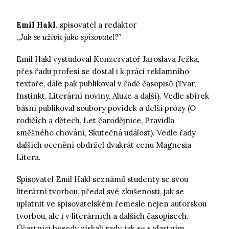
Emil Hakl,
spisovatel a redaktor
,,Jak se uživit jako spisovatel?”
Emil Hakl vystudoval Konzervatoř Jaroslava Ježka,
přes řadu profesí se dostal i k práci reklamního
textaře, dále pak publikoval v řadě časopisů (Tvar,
Instinkt, Literární noviny, Aluze a další). Vedle sbírek
básní publikoval soubory povídek a delší prózy (O
rodičích a dětech, Let čarodějnice, Pravidla
směšného chování, Skutečná událost). Vedle řady
dalších ocenění obdržel dvakrát cenu Magnesia
Litera.
Spisovatel Emil Hakl seznámil studenty se svou
literární tvorbou, předal své zkušenosti, jak se
uplatnit ve spisovatelském řemesle nejen autorskou
tvorbou, ale i v literárních a dalších časopisech.
Účastníci besedy získali rady, jak se s vlastním