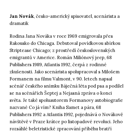
Jan
Novák
, česko-americký spisovatel, scenárista a
dramatik
Rodina Jana Nováka v roce 1969 emigrovala přes
Rakousko do Chicaga. Debutoval povídkovou sbírkou
Striptease Chicago; z prostředí československých
emigrantů v Americe. Román Miliónový jeep, 68
Publishers 1989, Atlantis 1992, čerpá z rodinné
zkušenosti. Jako scenárista spolupracoval s Milošem
Formanem na filmu Valmont, v 90. letech napsal
scénář českého snímku Báječná léta pod psa a podílel
se na scénářích Šeptej a Nejasná zpráva o konci
světa. Je také spoluautorem Formanovy autobiografie
nazvané Co já vím? Kniha Samet a pára, 68
Publishers 1992 a Atlantis 1992, pojednává o Novákově
návštěvě v Praze krátce po listopadové revoluci. Jeho
rozsáhlé beletristické zpracování příběhu bratří