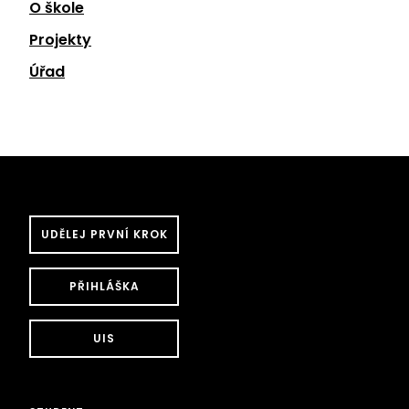
O škole
Projekty
Úřad
UDĚLEJ PRVNÍ KROK
PŘIHLÁŠKA
UIS