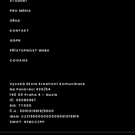
STUDENT
PRO MÉDIA
ÚŘAD
KONTAKT
GDPR
PŘÍSTUPNOST WEBU
COOKIES
Vysoká škola kreativní komunikace
Na Pankráci 420/54
140 00 Praha 4 – Nusle
IČ: 05080967
RID: 7T000
Č.ú.: 5051019919/5500
IBAN: CZ2155000000005051019919
SWIFT: RZBCCZPP