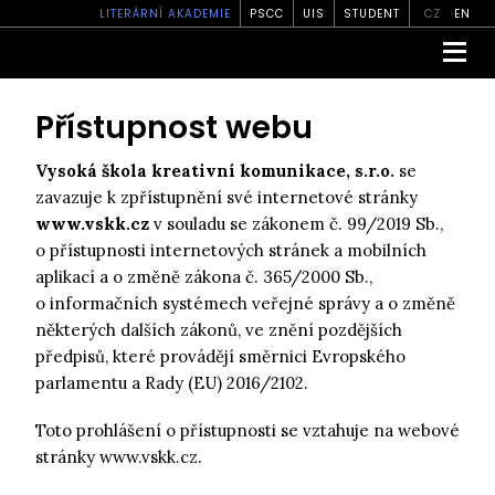
LITERÁRNÍ AKADEMIE
PSCC
UIS
STUDENT
CZ
EN
Přístupnost webu
Vysoká škola kreativní komunikace, s.r.o.
se
zavazuje k zpřístupnění své internetové stránky
www.vskk.cz
v souladu se zákonem č. 99/2019 Sb.,
o přístupnosti internetových stránek a mobilních
aplikací a o změně zákona č. 365/2000 Sb.,
o informačních systémech veřejné správy a o změně
některých dalších zákonů, ve znění pozdějších
předpisů, které provádějí směrnici Evropského
parlamentu a Rady (EU) 2016/2102.
Toto prohlášení o přístupnosti se vztahuje na webové
stránky www.vskk.cz.