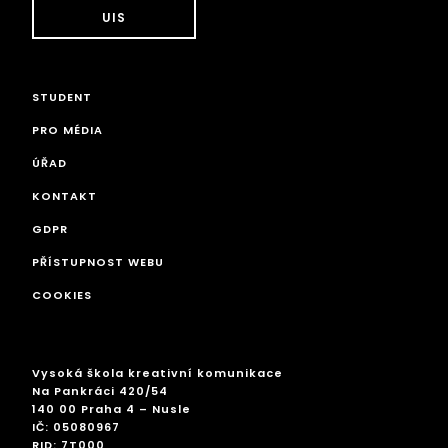
UIS
STUDENT
PRO MÉDIA
ÚŘAD
KONTAKT
GDPR
PŘÍSTUPNOST WEBU
COOKIES
Vysoká škola kreativní komunikace
Na Pankráci 420/54
140 00 Praha 4 – Nusle
IČ: 05080967
RID: 7T000