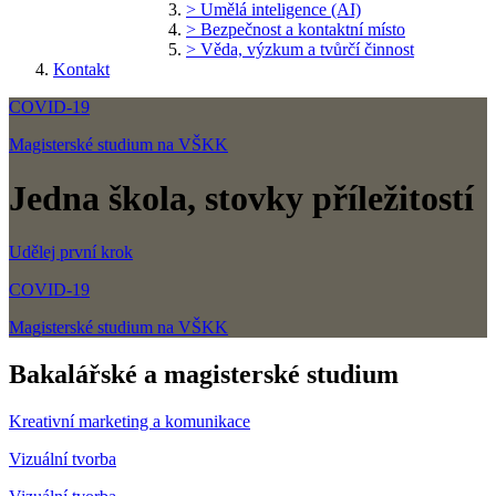
> Umělá inteligence (AI)
> Bezpečnost a kontaktní místo
> Věda, výzkum a tvůrčí činnost
Kontakt
COVID-19
Magisterské studium na VŠKK
Jedna škola, stovky příležitostí
Udělej první krok
COVID-19
Magisterské studium na VŠKK
Bakalářské a magisterské studium
Kreativní marketing a komunikace
Vizuální tvorba