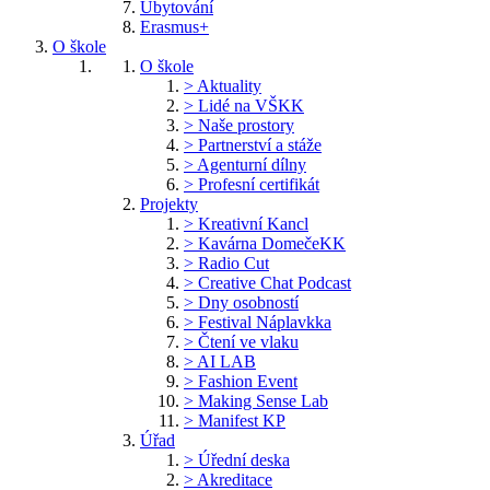
Ubytování
Erasmus+
O škole
O škole
> Aktuality
> Lidé na VŠKK
> Naše prostory
> Partnerství a stáže
> Agenturní dílny
> Profesní certifikát
Projekty
> Kreativní Kancl
> Kavárna DomečeKK
> Radio Cut
> Creative Chat Podcast
> Dny osobností
> Festival Náplavkka
> Čtení ve vlaku
> AI LAB
> Fashion Event
> Making Sense Lab
> Manifest KP
Úřad
> Úřední deska
> Akreditace