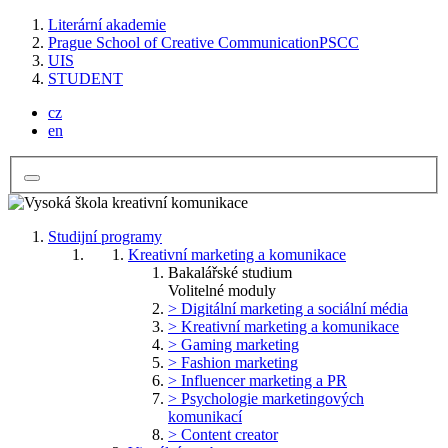
Literární akademie
Prague School of Creative Communication
PSCC
UIS
STUDENT
cz
en
Studijní programy
Kreativní marketing a komunikace
Bakalářské studium
Volitelné moduly
> Digitální marketing a sociální média
> Kreativní marketing a komunikace
> Gaming marketing
> Fashion marketing
> Influencer marketing a PR
> Psychologie marketingových
komunikací
> Content creator