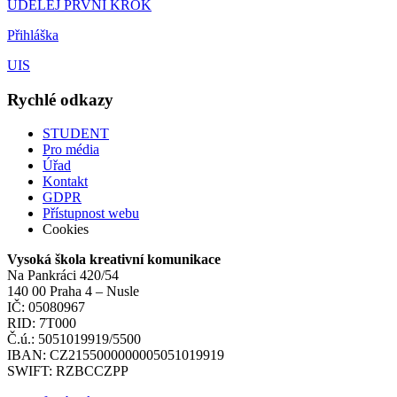
UDĚLEJ PRVNÍ KROK
Přihláška
UIS
Rychlé odkazy
STUDENT
Pro média
Úřad
Kontakt
GDPR
Přístupnost webu
Cookies
Vysoká škola kreativní komunikace
Na Pankráci 420/54
140 00 Praha 4 – Nusle
IČ: 05080967
RID: 7T000
Č.ú.: 5051019919/5500
IBAN: CZ2155000000005051019919
SWIFT: RZBCCZPP