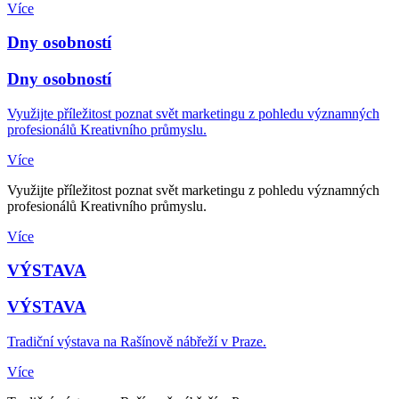
Více
Dny osobností
Dny osobností
Využijte příležitost poznat svět marketingu z pohledu významných
profesionálů Kreativního průmyslu.
Více
Využijte příležitost poznat svět marketingu z pohledu významných
profesionálů Kreativního průmyslu.
Více
VÝSTAVA
VÝSTAVA
Tradiční výstava na Rašínově nábřeží v Praze.
Více