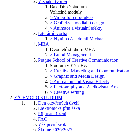
Vizuální tvorba
Bakalářské studium
Volitelné moduly
> Video-foto produkce
> Grafický a mediální design
> Animace a vizuální efekty
Literární tvorba
> Nyní na Akademii Michael
MBA
Dvouleté studium MBA
> Brand Management
Prague School of Creative Communication
Studium v EN / Bc.
> Creative Marketing and Communication
> Graphic and Media Design
> Animation and Visual Effects
> Photography and Audiovisual Arts
> Creative writing
ZÁJEMCI O STUDIUM
Den otevřených dveří
Elektronická přihláška
Přijímací řízení
FAQ
Váš první krok
Školné 2026/2027