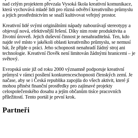
nad celým projektem převzala Vysoká škola kreativní komunikace,
která vychovává mladé lidi pro různá odvětví kreativního průmyslu
a jejich prostřednictvím se snaží kultivovat veřejný prostor.
Kreativní lidé svými originálními nápady nabourávají stereotypy a
objevují nová, efektivnější řešení. Díky nim roste produktivita a
životní úroveň. Jejich duševní činnost je nenahraditelná. Ten, kdo
najde své místo v jakékoli oblasti kreativního průmyslu, se nemusí
bát, že přijde o práci. Jeho schopnosti nenahradí žádný stroj ani
technologie. Kreativní člověk není limitován žádnými hranicemi – je
světový.
Evropská unie již od roku 2000 významně podporuje kreativní
průmysl v rámci posílení konkurenceschopnosti členských zemí. Je
načase, aby se i Česká republika zapojila do všech aktivit, které jí
mohou přinést finanční prostředky pro zajímavé projekty
celospolečenského dosahu a jejím občanům tisíce pracovních
příležitostí. Tento portál je první krok.
Partneři