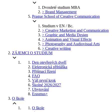
Dvouleté studium MBA
> Brand Management
Prague School of Creative Communication
Studium v EN / Bc.
> Creative Marketing and Communication
> Graphic and Media Design
> Animation and Visual Effects
> Photography and Audiovisual Arts
> Creative writing
ZÁJEMCI O STUDIUM
Den otevřených dveří
Elektronická přihláška
Přijímací řízení
FAQ
Váš první krok
Školné 2026/2027
Ubytování
Erasmus+
O škole
O škole