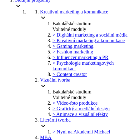
Kreativní marketing a komunikace
Bakalářské studium
Volitelné moduly
> Digitální marketing a sociální média
> Kreativní marketing a komunikace
> Gaming marketing
> Fashion marketing
> Influencer marketing a PR
> Psychologie marketingových
komunikací
> Content creator
Vizuální tvorba
Bakalářské studium
Volitelné moduly
> Video-foto produkce
> Grafický a mediální design
> Animace a vizuální efekty
Literární tvorba
> Nyní na Akademii Michael
MBA