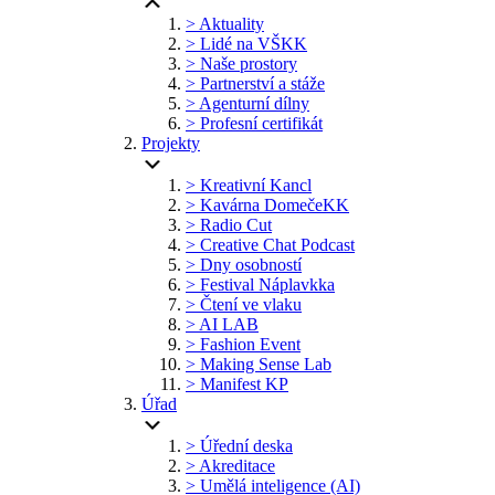
> Aktuality
> Lidé na VŠKK
> Naše prostory
> Partnerství a stáže
> Agenturní dílny
> Profesní certifikát
Projekty
> Kreativní Kancl
> Kavárna DomečeKK
> Radio Cut
> Creative Chat Podcast
> Dny osobností
> Festival Náplavkka
> Čtení ve vlaku
> AI LAB
> Fashion Event
> Making Sense Lab
> Manifest KP
Úřad
> Úřední deska
> Akreditace
> Umělá inteligence (AI)