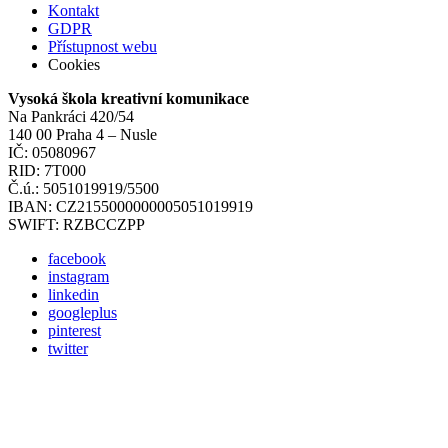
Kontakt
GDPR
Přístupnost webu
Cookies
Vysoká škola kreativní komunikace
Na Pankráci 420/54
140 00 Praha 4 – Nusle
IČ: 05080967
RID: 7T000
Č.ú.: 5051019919/5500
IBAN: CZ2155000000005051019919
SWIFT: RZBCCZPP
facebook
instagram
linkedin
googleplus
pinterest
twitter