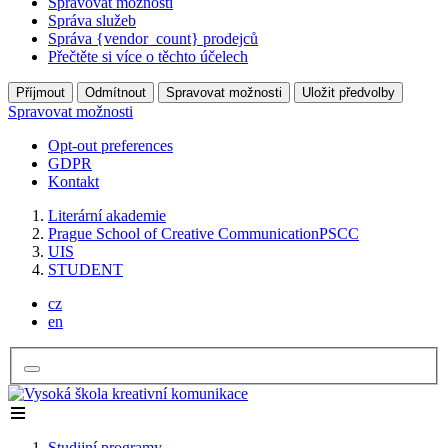
Spravovat možnosti
Správa služeb
Správa {vendor_count} prodejců
Přečtěte si více o těchto účelech
Příjmout
Odmítnout
Spravovat možnosti
Uložit předvolby
Spravovat možnosti
Opt-out preferences
GDPR
Kontakt
Literární akademie
Prague School of Creative Communication
PSCC
UIS
STUDENT
cz
en
Studijní programy