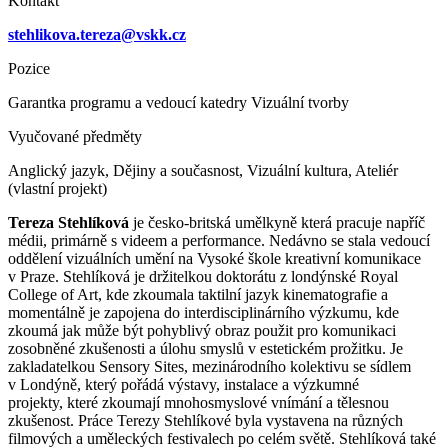
Kontakt
stehlikova.tereza@vskk.cz
Pozice
Garantka programu a vedoucí katedry Vizuální tvorby
Vyučované předměty
Anglický jazyk, Dějiny a současnost, Vizuální kultura, Ateliér
(vlastní projekt)
Tereza Stehlíková
je česko-britská umělkyně která pracuje napříč
médii, primárně s videem a performance. Nedávno se stala vedoucí
oddělení vizuálních umění na Vysoké škole kreativní komunikace
v Praze. Stehlíková je držitelkou doktorátu z londýnské Royal
College of Art, kde zkoumala taktilní jazyk kinematografie a
momentálně je zapojena do interdisciplinárního výzkumu, kde
zkoumá jak může být pohyblivý obraz použit pro komunikaci
zosobněné zkušenosti a úlohu smyslů v estetickém prožitku. Je
zakladatelkou Sensory Sites, mezinárodního kolektivu se sídlem
v Londýně, který pořádá výstavy, instalace a výzkumné
projekty, které zkoumají mnohosmyslové vnímání a tělesnou
zkušenost. Práce Terezy Stehlíkové byla vystavena na různých
filmových a uměleckých festivalech po celém světě. Stehlíková také