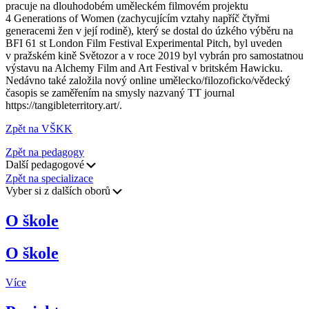
pracuje na dlouhodobém uměleckém filmovém projektu
4 Generations of Women (zachycujícím vztahy napříč čtyřmi
generacemi žen v její rodině), který se dostal do úzkého výběru na
BFI 61 st London Film Festival Experimental Pitch, byl uveden
v pražském kině Světozor a v roce 2019 byl vybrán pro samostatnou
výstavu na Alchemy Film and Art Festival v britském Hawicku.
Nedávno také založila nový online umělecko/filozoficko/vědecký
časopis se zaměřením na smysly nazvaný TT journal
https://tangibleterritory.art/.
Zpět na VŠKK
Zpět na pedagogy
Další pedagogové
Zpět na specializace
Vyber si z dalších oborů
O škole
O škole
Více