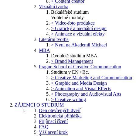
> Content creator
Vizuální tvorba
Bakalářské studium
Volitelné moduly
> Video-foto produkce
> Grafický a mediální design
> Animace a vizuální efekty
Literární tvorba
> Nyní na Akademii Michael
MBA
Dvouleté studium MBA
> Brand Management
Prague School of Creative Communication
Studium v EN / Bc.
> Creative Marketing and Communication
> Graphic and Media Design
> Animation and Visual Effects
> Photography and Audiovisual Arts
> Creative writing
ZÁJEMCI O STUDIUM
Den otevřených dveří
Elektronická přihláška
Přijímací řízení
FAQ
Váš první krok