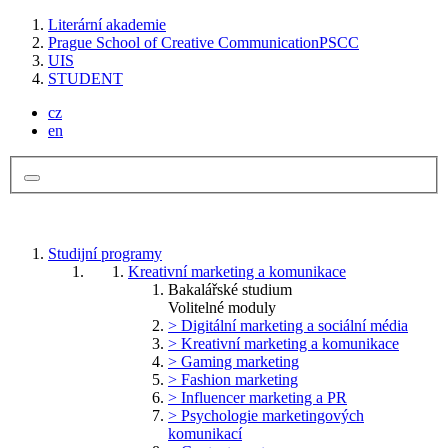
Literární akademie
Prague School of Creative Communication
PSCC
UIS
STUDENT
cz
en
Studijní programy
Kreativní marketing a komunikace
Bakalářské studium
Volitelné moduly
> Digitální marketing a sociální média
> Kreativní marketing a komunikace
> Gaming marketing
> Fashion marketing
> Influencer marketing a PR
> Psychologie marketingových
komunikací