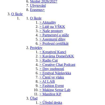
Školné 2026/2027
Ubytování
Erasmus+
O škole
O škole
> Aktuality
> Lidé na VŠKK
> Naše prostory
> Partnerství a stáže
> Agenturní dílny
> Profesní certifikát
Projekty
> Kreativní Kancl
> Kavárna DomečeKK
> Radio Cut
> Creative Chat Podcast
> Dny osobností
> Festival Náplavkka
> Čtení ve vlaku
> AI LAB
> Fashion Event
> Making Sense Lab
> Manifest KP
Úřad
> Úřední deska