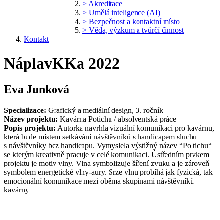
> Akreditace
> Umělá inteligence (AI)
> Bezpečnost a kontaktní místo
> Věda, výzkum a tvůrčí činnost
Kontakt
NáplavKKa 2022
Eva Junková
Specializace:
Grafický a mediální design, 3. ročník
Název projektu:
Kavárna Potichu / absolventská práce
Popis projektu:
Autorka navrhla vizuální komunikaci pro kavárnu,
která bude místem setkávání návštěvníků s handicapem sluchu
s návštěvníky bez handicapu. Vymyslela výstižný název “Po tichu“
se kterým kreativně pracuje v celé komunikaci. Ústředním prvkem
projektu je motiv vlny. Vlna symbolizuje šíření zvuku a je zároveň
symbolem energetické vlny-aury. Srze vlnu probíhá jak fyzická, tak
emocionální komunikace mezi oběma skupinami návštěvníků
kavárny.