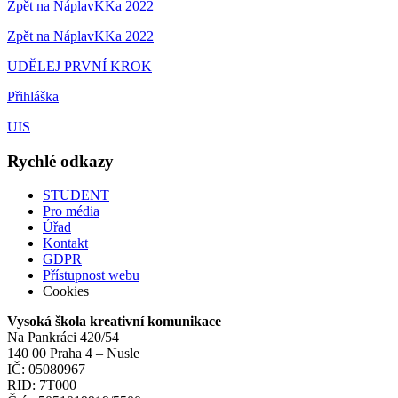
Zpět na NáplavKKa 2022
Zpět na NáplavKKa 2022
UDĚLEJ PRVNÍ KROK
Přihláška
UIS
Rychlé odkazy
STUDENT
Pro média
Úřad
Kontakt
GDPR
Přístupnost webu
Cookies
Vysoká škola kreativní komunikace
Na Pankráci 420/54
140 00 Praha 4 – Nusle
IČ: 05080967
RID: 7T000