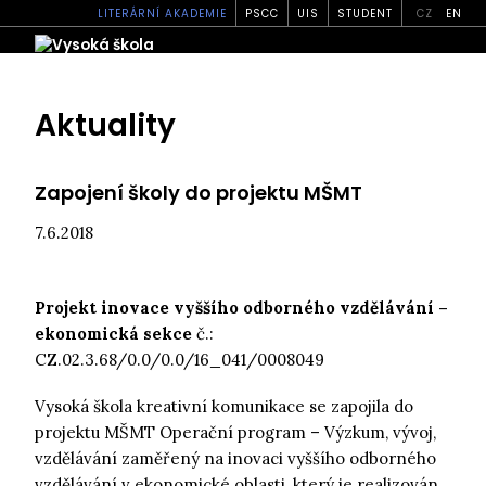
LITERÁRNÍ AKADEMIE
PSCC
UIS
STUDENT
CZ
EN
Aktuality
Zapojení školy do projektu MŠMT
7.6.2018
Projekt inovace vyššího odborného vzdělávání –
ekonomická sekce
č.:
CZ.02.3.68/0.0/0.0/16_041/0008049
Vysoká škola kreativní komunikace se zapojila do
projektu MŠMT Operační program – Výzkum, vývoj,
vzdělávání zaměřený na inovaci vyššího odborného
vzdělávání v ekonomické oblasti, který je realizován