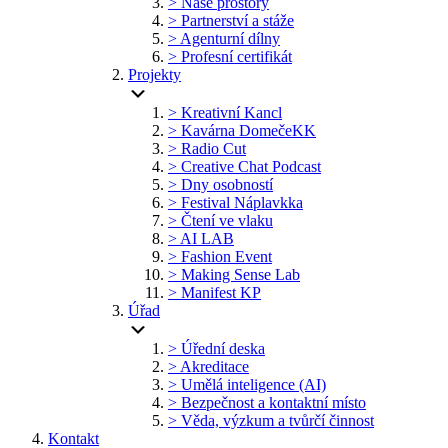
> Naše prostory
> Partnerství a stáže
> Agenturní dílny
> Profesní certifikát
Projekty
> Kreativní Kancl
> Kavárna DomečeKK
> Radio Cut
> Creative Chat Podcast
> Dny osobností
> Festival Náplavkka
> Čtení ve vlaku
> AI LAB
> Fashion Event
> Making Sense Lab
> Manifest KP
Úřad
> Úřední deska
> Akreditace
> Umělá inteligence (AI)
> Bezpečnost a kontaktní místo
> Věda, výzkum a tvůrčí činnost
Kontakt