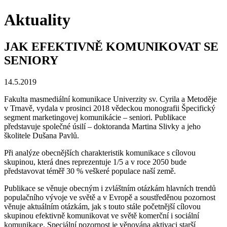
Aktuality
JAK EFEKTIVNĚ KOMUNIKOVAT SE
SENIORY
14.5.2019
Fakulta masmediální komunikace Univerzity sv. Cyrila a Metoděje
v Trnavě, vydala v prosinci 2018 vědeckou monografii Špecifický
segment marketingovej komunikácie – seniori. Publikace
představuje společné úsilí – doktoranda Martina Slivky a jeho
školitele Dušana Pavlů.
Při analýze obecnějších charakteristik komunikace s cílovou
skupinou, která dnes reprezentuje 1/5 a v roce 2050 bude
představovat téměř 30 % veškeré populace naší země.
Publikace se věnuje obecným i zvláštním otázkám hlavních trendů
populačního vývoje ve světě a v Evropě a soustředěnou pozornost
věnuje aktuálním otázkám, jak s touto stále početnější cílovou
skupinou efektivně komunikovat ve světě komerční i sociální
komunikace. Speciální pozornost je věnována aktivaci starší