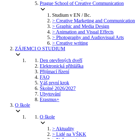
Prague School of Creative Communication
Studium v EN / Bc.
> Creative Marketing and Communication
> Graphic and Media Design
> Animation and Visual Effects
> Photography and Audiovisual Arts
> Creative writing
ZÁJEMCI O STUDIUM
Den otevřených dveří
Elektronická přihláška
Přijímací řízení
FAQ
Váš první krok
Školné 2026/2027
Ubytování
Erasmus+
O škole
O škole
> Aktuality
> Lidé na VŠKK