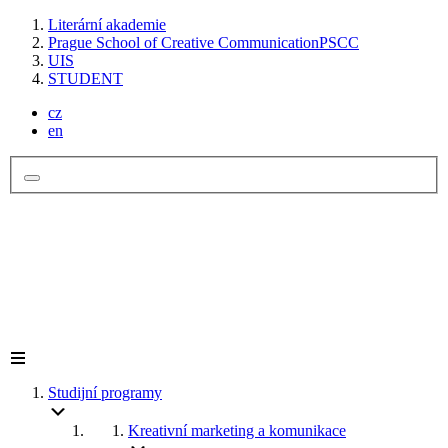
Literární akademie
Prague School of Creative Communication
PSCC
UIS
STUDENT
cz
en
Studijní programy
Kreativní marketing a komunikace