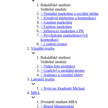
Bakalářské studium
Volitelné moduly
> Digitální marketing a sociální média
> Kreativní marketing a komunikace
> Gaming marketing
> Fashion marketing
> Influencer marketing a PR
> Psychologie marketingových
komunikací
> Content creator
Vizuální tvorba
Bakalářské studium
Volitelné moduly
> Video-foto produkce
> Grafický a mediální design
> Animace a vizuální efekty
Literární tvorba
> Nyní na Akademii Michael
MBA
Dvouleté studium MBA
> Brand Management