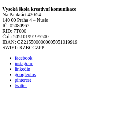
Vysoká škola kreativní komunikace
Na Pankráci 420/54
140 00 Praha 4 – Nusle
IČ: 05080967
RID: 7T000
Č.ú.: 5051019919/5500
IBAN: CZ2155000000005051019919
SWIFT: RZBCCZPP
facebook
instagram
linkedin
googleplus
pinterest
twitter