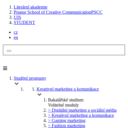
Literární akademie
Prague School of Creative Communication
PSCC
UIS
STUDENT
cz
en
Studijní programy
Kreativní marketing a komunikace
Bakalářské studium
Volitelné moduly
> Digitální marketing a sociální média
> Kreativní marketing a komunikace
> Gaming marketing
> Fashion marketing