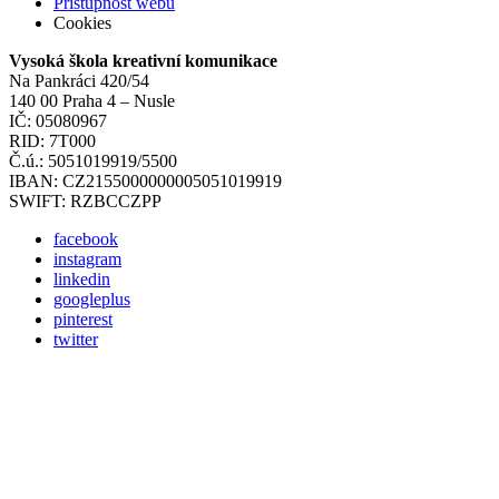
Přístupnost webu
Cookies
Vysoká škola kreativní komunikace
Na Pankráci 420/54
140 00 Praha 4 – Nusle
IČ: 05080967
RID: 7T000
Č.ú.: 5051019919/5500
IBAN: CZ2155000000005051019919
SWIFT: RZBCCZPP
facebook
instagram
linkedin
googleplus
pinterest
twitter