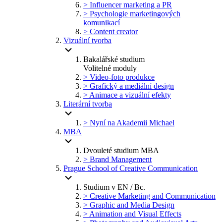
> Influencer marketing a PR
> Psychologie marketingových
komunikací
> Content creator
Vizuální tvorba
Bakalářské studium
Volitelné moduly
> Video-foto produkce
> Grafický a mediální design
> Animace a vizuální efekty
Literární tvorba
> Nyní na Akademii Michael
MBA
Dvouleté studium MBA
> Brand Management
Prague School of Creative Communication
Studium v EN / Bc.
> Creative Marketing and Communication
> Graphic and Media Design
> Animation and Visual Effects