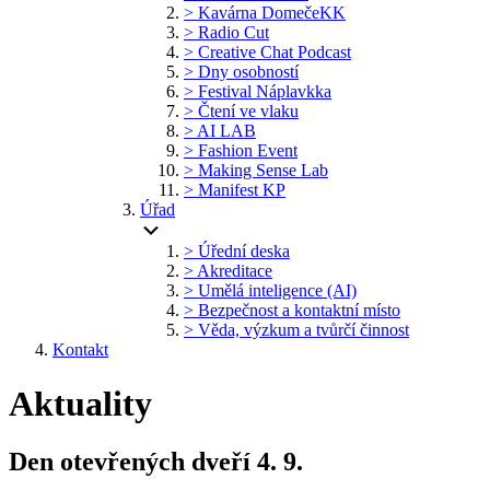
> Kavárna DomečeKK
> Radio Cut
> Creative Chat Podcast
> Dny osobností
> Festival Náplavkka
> Čtení ve vlaku
> AI LAB
> Fashion Event
> Making Sense Lab
> Manifest KP
Úřad
> Úřední deska
> Akreditace
> Umělá inteligence (AI)
> Bezpečnost a kontaktní místo
> Věda, výzkum a tvůrčí činnost
Kontakt
Aktuality
Den otevřených dveří 4. 9.