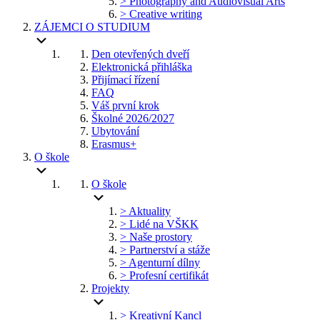
> Photography and Audiovisual Arts
> Creative writing
ZÁJEMCI O STUDIUM
Den otevřených dveří
Elektronická přihláška
Přijímací řízení
FAQ
Váš první krok
Školné 2026/2027
Ubytování
Erasmus+
O škole
O škole
> Aktuality
> Lidé na VŠKK
> Naše prostory
> Partnerství a stáže
> Agenturní dílny
> Profesní certifikát
Projekty
> Kreativní Kancl