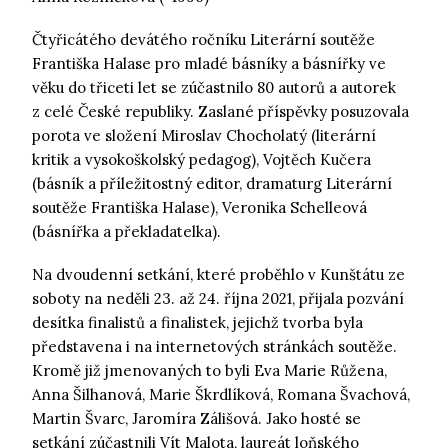
Čtyřicátého devátého ročníku Literární soutěže
Františka Halase pro mladé básníky a básnířky ve
věku do třiceti let se zúčastnilo 80 autorů a autorek
z celé České republiky. Zaslané příspěvky posuzovala
porota ve složení Miroslav Chocholatý (literární
kritik a vysokoškolský pedagog), Vojtěch Kučera
(básník a příležitostný editor, dramaturg Literární
soutěže Františka Halase), Veronika Schelleová
(básnířka a překladatelka).
Na dvoudenní setkání, které proběhlo v Kunštátu ze
soboty na neděli 23. až 24. října 2021, přijala pozvání
desítka finalistů a finalistek, jejichž tvorba byla
představena i na internetových stránkách soutěže.
Kromě již jmenovaných to byli Eva Marie Růžena,
Anna Šilhanová, Marie Škrdlíková, Romana Švachová,
Martin Švarc, Jaromíra Zálišová. Jako hosté se
setkání zúčastnili Vít Malota, laureát loňského