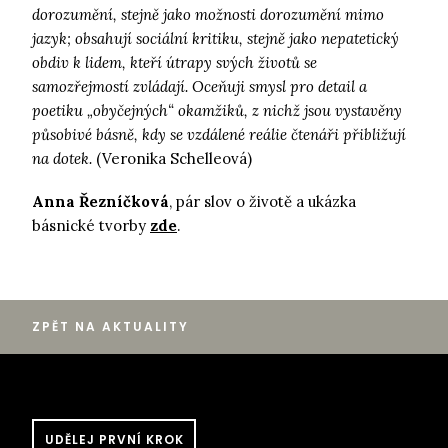
dorozumění, stejně jako možnosti dorozumění mimo
jazyk; obsahují sociální kritiku, stejně jako nepatetický
obdiv k lidem, kteří útrapy svých životů se
samozřejmostí zvládají. Oceňuji smysl pro detail a
poetiku „obyčejných“ okamžiků, z nichž jsou vystavěny
působivé básně, kdy se vzdálené reálie čtenáři přibližují
na dotek.
(Veronika Schelleová)
Anna Řezníčková
, pár slov o životě a ukázka
básnické tvorby
zde
.
ZPĚT NA AKTUALITY
UDĚLEJ PRVNÍ KROK