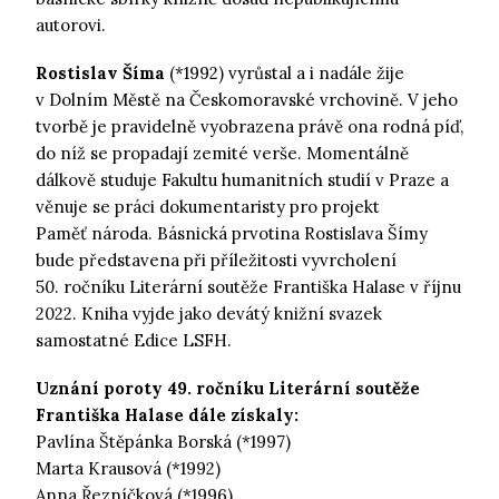
autorovi.
Rostislav Šíma
(*1992) vyrůstal a i nadále žije
v Dolním Městě na Českomoravské vrchovině. V jeho
tvorbě je pravidelně vyobrazena právě ona rodná píď,
do níž se propadají zemité verše. Momentálně
dálkově studuje Fakultu humanitních studií v Praze a
věnuje se práci dokumentaristy pro projekt
Paměť národa. Básnická prvotina Rostislava Šímy
bude představena při příležitosti vyvrcholení
50. ročníku Literární soutěže Františka Halase v říjnu
2022. Kniha vyjde jako devátý knižní svazek
samostatné Edice LSFH.
Uznání poroty 49. ročníku Literární soutěže
Františka Halase dále získaly:
Pavlína Štěpánka Borská (*1997)
Marta Krausová (*1992)
Anna Řezníčková (*1996)