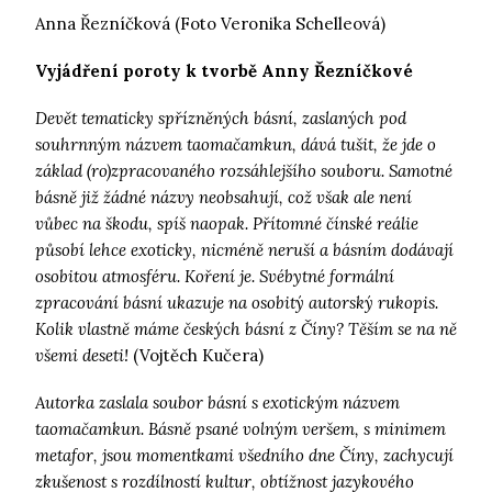
Anna Řezníčková (Foto Veronika Schelleová)
Vyjádření poroty k tvorbě Anny Řezníčkové
Devět tematicky spřízněných básní, zaslaných pod
souhrnným názvem taomačamkun, dává tušit, že jde o
základ (ro)zpracovaného rozsáhlejšího souboru. Samotné
básně již žádné názvy neobsahují, což však ale není
vůbec na škodu, spíš naopak. Přítomné čínské reálie
působí lehce exoticky, nicméně neruší a básním dodávají
osobitou atmosféru. Koření je. Svébytné formální
zpracování básní ukazuje na osobitý autorský rukopis.
Kolik vlastně máme českých básní z Číny? Těším se na ně
všemi deseti!
(Vojtěch Kučera)
Autorka zaslala soubor básní s exotickým názvem
taomačamkun. Básně psané volným veršem, s minimem
metafor, jsou momentkami všedního dne Číny, zachycují
zkušenost s rozdílností kultur, obtížnost jazykového