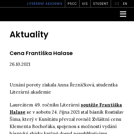
LITERÁRNÍ AKADEMIE
PSCC
UIS
STUDENT
CZ
EN
Aktuality
Cena Františka Halase
26.10.2021
Uznání poroty získala Anna Řezníčková, studentka
Literární akademie
Laureátem 49. ročníku Literární
soutěže Františka
Halase
se v sobotu 24. října 2021 stal básník Rostislav
Šíma, který v Kunštátu převzal rovněž Zvláštní cenu
Klementa Bochořáka, spojenou s možností vydání
básnické sbírky knižně dosud nepublikujícímu