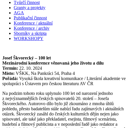
Tvůrčí činnost
Granty a projekty
AGA
Publikační činnost
Konference / aktuální
Konference / archiv
Sborníky a skripta
WORKSHOPY
Josef Škvorecký – 100 let
Mezinárodní konference věnovaná jeho životu a dílu
Termín:
22. 10. 2024
Místo:
VŠKK, Na Pankráci 54, Praha 4
Pořádá:
Vysoká škola kreativní komunikace / Literární akademie ve
spolupráci s Ústavem pro českou literaturu AV ČR
Na podzim tohoto roku uplynulo 100 let od narození jednoho
z nejvýznamnějších českých spisovatelů 20. století – Josefa
Škvoreckého. Autorovo dílo bylo již zkoumáno z mnoha úhlů
pohledu, přesto badatelům stále nabízí řadu zajímavých i aktuálních
otázek. Škvorecký zasáhl do českých kulturních dějin nejen jako
spisovatel, ale také jako překladatel, esejista, filmový scenárista,
hudební a filmový publicista a v neposlední řadě jako redaktor a