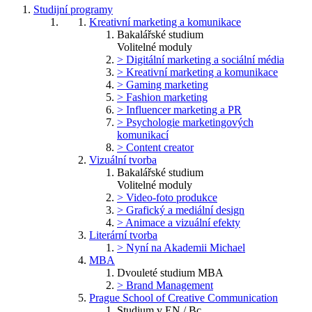
Studijní programy
Kreativní marketing a komunikace
Bakalářské studium
Volitelné moduly
> Digitální marketing a sociální média
> Kreativní marketing a komunikace
> Gaming marketing
> Fashion marketing
> Influencer marketing a PR
> Psychologie marketingových
komunikací
> Content creator
Vizuální tvorba
Bakalářské studium
Volitelné moduly
> Video-foto produkce
> Grafický a mediální design
> Animace a vizuální efekty
Literární tvorba
> Nyní na Akademii Michael
MBA
Dvouleté studium MBA
> Brand Management
Prague School of Creative Communication
Studium v EN / Bc.