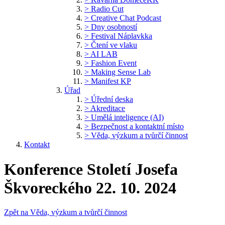
> Radio Cut
> Creative Chat Podcast
> Dny osobností
> Festival Náplavkka
> Čtení ve vlaku
> AI LAB
> Fashion Event
> Making Sense Lab
> Manifest KP
Úřad
> Úřední deska
> Akreditace
> Umělá inteligence (AI)
> Bezpečnost a kontaktní místo
> Věda, výzkum a tvůrčí činnost
Kontakt
Konference Století Josefa
Škvoreckého 22. 10. 2024
Zpět na Věda, výzkum a tvůrčí činnost