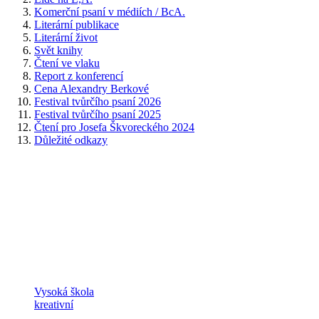
Komerční psaní v médiích / BcA.
Literární publikace
Literární život
Svět knihy
Čtení ve vlaku
Report z konferencí
Cena Alexandry Berkové
Festival tvůrčího psaní 2026
Festival tvůrčího psaní 2025
Čtení pro Josefa Škvoreckého 2024
Důležité odkazy
Vysoká škola
kreativní