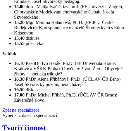
Erindale. Josef Škvorecký pedagog.
15.00
dr.sc. Matija Ivačić, izv. prof. (FF Univerzita Zagreb,
Chorvatsko): Modelování chorvatského čtenáře Josefa
Škvoreckého
15.20
Mgr. Martina Halamová, Ph.D. (FF JČU České
Budějovice): Korespondence manželů Škvoreckých s Edou
Kriseovou
15.40
diskuse
15.55
přestávka
V. blok
16.10
PaedDr. Ivo Harák, Ph.D. (FF Univerzita Hradec
Králové a VŠKK Praha): Obyčejný život, Žert a Obyčejné
životy = noetická trilogie?
16.30
PhDr. Alena Přibáňová, Ph.D. (ÚČL AV ČR Brno):
Josef Škvorecký pozdní, neodcházející
16.50
diskuse
17.00
PhDr. Michal Přibáň, Ph.D. (ÚČL AV ČR Brno):
Závěrečné slovo
Zpět na specializace
Vyber si z dalších specializací
Tvůrčí činnost