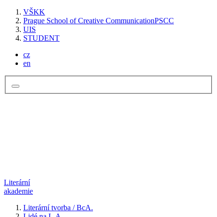
VŠKK
Prague School of Creative Communication
PSCC
UIS
STUDENT
cz
en
Literární
akademie
Literární tvorba / BcA.
Lidé na L,A.