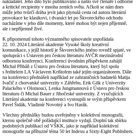
nakladatel. Jeho dílo bylo publikováno a našlo své čtenáře i odborné
a kritické recipienty v mnoha zemích světa. Ačkoli se nám dnes
může jeho tvůrčí dráha jevit jako plynulá cesta od autora literární
provokace ke klasikovi, i dvanáct let po Škvoreckého odchodu
nacházíme v jeho díle momenty, které mohou být nejen příjemně,
ale i nepříjemně živé.
K připomenutí tohoto významného spisovatele uspořádala
22. 10. 2024 Literární akademie Vysoké školy kreativní
komunikace, s jejíž historií je Škvoreckého jméno rovněž spjaté, ve
spolupráci s Ústavem pro českou literaturu AVČR mezinárodní
odbornou konferenci. Konferenci úvodním příspěvkem zahájil
Michal Přibáň z Ústavu pro českou literaturu, který byl spolu
s ředitelem LA Václavem Krištofem také jejím organizátorem. Dále
na konferenci přednášeli například ze zahraničních badatelů Matija
Ivačič z chorvatské univerzity v Záhřebu, Erik Gilk z Univerzity
Palackého v Olomouci, Lenka Jungmannová z Ústavu pro českou
literaturu či Michal Bauer z Jihočeské univerzity. Z vyučujících
Literární akademie na konferenci vystoupili se svým příspěvkem
Pavel Šidák, Vladimír Novotný a Ivo Harák.
Všechny přednášky budou uveřejněny v kolektivní monografii,
kterou společně obě pořádající instituce vydají. Doplní tak sbírku
podobných publikací od VŠKK, jako je například kolektivní
monografie na příbuzné téma 50 let Indexu a Sixty-Eight Publishers.