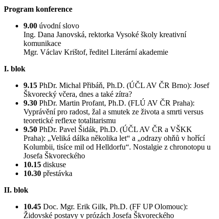
Program konference
9.00
úvodní slovo
Ing. Dana Janovská, rektorka Vysoké školy kreativní
komunikace
Mgr. Václav Krištof, ředitel Literární akademie
I. blok
9.15
PhDr. Michal Přibáň, Ph.D. (ÚČL AV ČR Brno): Josef
Škvorecký včera, dnes a také zítra?
9.30
PhDr. Martin Profant, Ph.D. (FLÚ AV ČR Praha):
Vyprávění pro radost, žal a smutek ze života a smrti versus
teoretické reflexe totalitarismu
9.50
PhDr. Pavel Šidák, Ph.D. (ÚČL AV ČR a VŠKK
Praha): „Veliká dálka několika let“ a „odrazy ohňů v hořící
Kolumbii, tisíce mil od Helldorfu“. Nostalgie z chronotopu u
Josefa Škvoreckého
10.15
diskuse
10.30
přestávka
II. blok
10.45
Doc. Mgr. Erik Gilk, Ph.D. (FF UP Olomouc):
Židovské postavy v prózách Josefa Škvoreckého