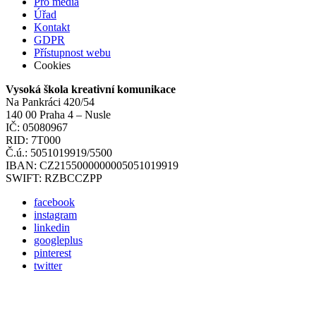
Pro média
Úřad
Kontakt
GDPR
Přístupnost webu
Cookies
Vysoká škola kreativní komunikace
Na Pankráci 420/54
140 00 Praha 4 – Nusle
IČ: 05080967
RID: 7T000
Č.ú.: 5051019919/5500
IBAN: CZ2155000000005051019919
SWIFT: RZBCCZPP
facebook
instagram
linkedin
googleplus
pinterest
twitter