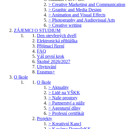
> Creative Marketing and Communication
> Graphic and Media Design
> Animation and Visual Effects
> Photography and Audiovisual Arts
> Creative writing
ZÁJEMCI O STUDIUM
Den otevřených dveří
Elektronická přihláška
Přijímací řízení
FAQ
Váš první krok
Školné 2026/2027
Ubytování
Erasmus+
O škole
O škole
> Aktuality
> Lidé na VŠKK
> Naše prostory
> Partnerství a stáže
> Agenturní dílny
> Profesní certifikát
Projekty
> Kreativní Kancl
> Kavárna DomečeKK