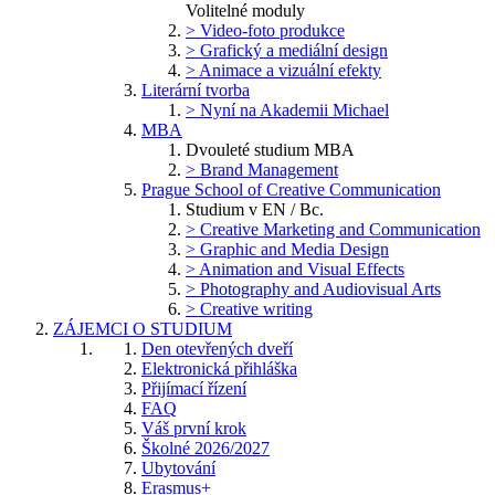
Volitelné moduly
> Video-foto produkce
> Grafický a mediální design
> Animace a vizuální efekty
Literární tvorba
> Nyní na Akademii Michael
MBA
Dvouleté studium MBA
> Brand Management
Prague School of Creative Communication
Studium v EN / Bc.
> Creative Marketing and Communication
> Graphic and Media Design
> Animation and Visual Effects
> Photography and Audiovisual Arts
> Creative writing
ZÁJEMCI O STUDIUM
Den otevřených dveří
Elektronická přihláška
Přijímací řízení
FAQ
Váš první krok
Školné 2026/2027
Ubytování
Erasmus+