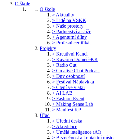
O škole
O škole
> Aktuality
> Lidé na VŠKK
> Naše prostory
> Partnerství a stáže
> Agenturní dílny
> Profesní certifikát
Projekty
> Kreativní Kancl
> Kavárna DomečeKK
> Radio Cut
> Creative Chat Podcast
> Dny osobností
> Festival Náplavkka
> Čtení ve vlaku
> AI LAB
> Fashion Event
> Making Sense Lab
> Manifest KP
Úřad
> Úřední deska
> Akreditace
> Umělá inteligence (AI)
> Bezpečnost a kontaktní místo