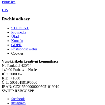
Přihláška
UIS
Rychlé odkazy
STUDENT
Pro média
Úřad
Kontakt
GDPR
Přístupnost webu
Cookies
Vysoká škola kreativní komunikace
Na Pankráci 420/54
140 00 Praha 4 – Nusle
IČ: 05080967
RID: 7T000
Č.ú.: 5051019919/5500
IBAN: CZ2155000000005051019919
SWIFT: RZBCCZPP
facebook
instagram