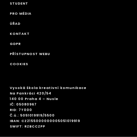
STUDENT
PRO MÉDIA
ÚŘAD
KONTAKT
GDPR
PŘÍSTUPNOST WEBU
COOKIES
Vysoká škola kreativní komunikace
Na Pankráci 420/54
140 00 Praha 4 – Nusle
IČ: 05080967
RID: 7T000
Č.ú.: 5051019919/5500
IBAN: CZ2155000000005051019919
SWIFT: RZBCCZPP