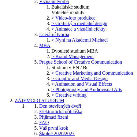
Vizuální tvorba
Bakalářské studium
Volitelné moduly
> Video-foto produkce
> Grafický a mediální design
> Animace a vizuální efekty
Literární tvorba
> Nyní na Akademii Michael
MBA
Dvouleté studium MBA
> Brand Management
Prague School of Creative Communication
Studium v EN / Bc.
> Creative Marketing and Communication
> Graphic and Media Design
> Animation and Visual Effects
> Photography and Audiovisual Arts
> Creative writing
ZÁJEMCI O STUDIUM
Den otevřených dveří
Elektronická přihláška
Přijímací řízení
FAQ
Váš první krok
Školné 2026/2027