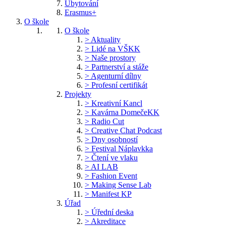
Ubytování
Erasmus+
O škole
O škole
> Aktuality
> Lidé na VŠKK
> Naše prostory
> Partnerství a stáže
> Agenturní dílny
> Profesní certifikát
Projekty
> Kreativní Kancl
> Kavárna DomečeKK
> Radio Cut
> Creative Chat Podcast
> Dny osobností
> Festival Náplavkka
> Čtení ve vlaku
> AI LAB
> Fashion Event
> Making Sense Lab
> Manifest KP
Úřad
> Úřední deska
> Akreditace