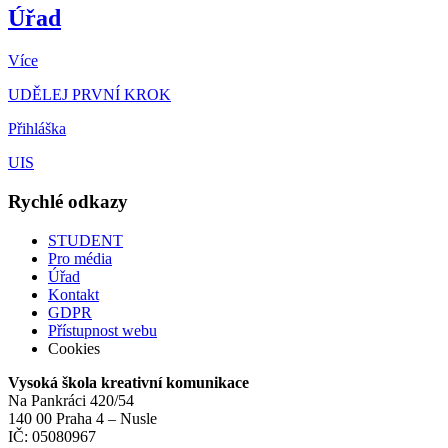
Úřad
Více
UDĚLEJ PRVNÍ KROK
Přihláška
UIS
Rychlé odkazy
STUDENT
Pro média
Úřad
Kontakt
GDPR
Přístupnost webu
Cookies
Vysoká škola kreativní komunikace
Na Pankráci 420/54
140 00 Praha 4 – Nusle
IČ: 05080967