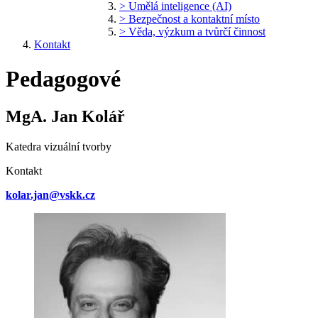
> Umělá inteligence (AI)
> Bezpečnost a kontaktní místo
> Věda, výzkum a tvůrčí činnost
Kontakt
Pedagogové
MgA. Jan Kolář
Katedra vizuální tvorby
Kontakt
kolar.jan@vskk.cz