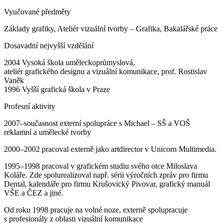
Vyučované předměty
Základy grafiky, Ateliér vizuální tvorby – Grafika, Bakalářské práce
Dosavadní nejvyšší vzdělání
2004 Vysoká škola uměleckoprůmyslová,
ateliér grafického designu a vizuální komunikace, prof. Rostislav
Vaněk
1996 Vyšší grafická škola v Praze
Profesní aktivity
2007–současnost externí spolupráce s Michael – SŠ a VOŠ
reklamní a umělecké tvorby
2000–2002 pracoval externě jako artdirector v Unicorn Multimedia.
1995–1998 pracoval v grafickém studiu svého otce Miloslava
Koláře. Zde spolurealizoval např. sérii výročních zpráv pro firmu
Dental, kalendáře pro firmu Krušovický Pivovar, grafický manuál
VŠE a ČEZ a jiné.
Od roku 1998 pracuje na volné noze, externě spolupracuje
s profesionály z oblasti vizuální komunikace