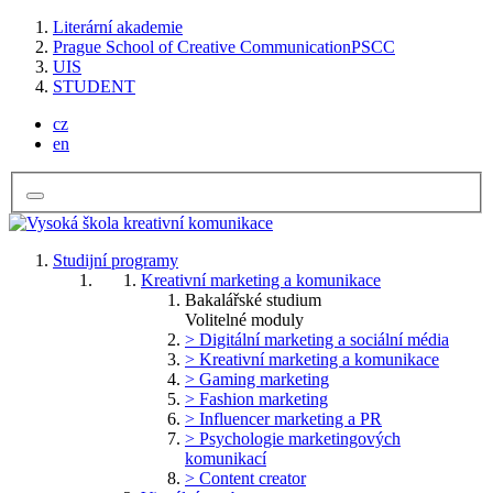
Literární akademie
Prague School of Creative Communication
PSCC
UIS
STUDENT
cz
en
Studijní programy
Kreativní marketing a komunikace
Bakalářské studium
Volitelné moduly
> Digitální marketing a sociální média
> Kreativní marketing a komunikace
> Gaming marketing
> Fashion marketing
> Influencer marketing a PR
> Psychologie marketingových
komunikací
> Content creator