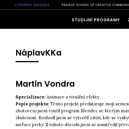
LITERÁRNÍ AKADEMIE
PRAGUE SCHOOL OF CREATIVE COMMUNI
STUDIJNÍ PROGRAMY
NáplavKKa
Martin Vondra
Specializace:
Animace a vizuální efekty
Popis projektu:
Tento projekt představuje moji semest
zhotovení jsem využil program Blender, se kterým mám
zkušenost. Rozhodl jsem se vytvořil zátiší, kde se vysky
surface prvky. Z tohoto důvodu jsem se soustředil pře