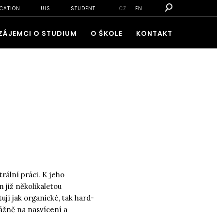
CATION
UIS
STUDENT
CZ
EN
ZÁJEMCI O STUDIUM
O ŠKOLE
KONTAKT
rální práci. K jeho
 již několikaletou
tují jak organické, tak hard-
vážně na nasvícení a