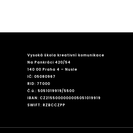
Vysoká škola kreativní komunikace
Na Pankráci 420/54
140 00 Praha 4 – Nusle
IČ: 05080967
RID: 7T000
Č.ú.: 5051019919/5500
IBAN: CZ2155000000005051019919
SWIFT: RZBCCZPP