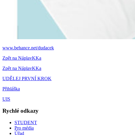
www.behance.net/dudacek
Zpět na NáplavKKa
Zpět na NáplavKKa
UDĚLEJ PRVNÍ KROK
Přihláška
UIS
Rychlé odkazy
STUDENT
Pro média
Úřad