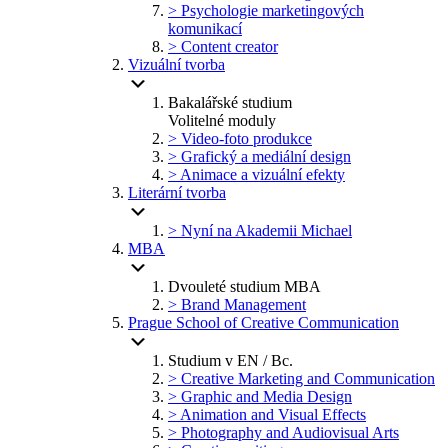
> Psychologie marketingových
komunikací
> Content creator
Vizuální tvorba
Bakalářské studium
Volitelné moduly
> Video-foto produkce
> Grafický a mediální design
> Animace a vizuální efekty
Literární tvorba
> Nyní na Akademii Michael
MBA
Dvouleté studium MBA
> Brand Management
Prague School of Creative Communication
Studium v EN / Bc.
> Creative Marketing and Communication
> Graphic and Media Design
> Animation and Visual Effects
> Photography and Audiovisual Arts