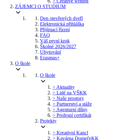
> Creative writing
ZÁJEMCI O STUDIUM
Den otevřených dveří
Elektronická přihláška
Přijímací řízení
FAQ
Váš první krok
Školné 2026/2027
Ubytování
Erasmus+
O škole
O škole
> Aktuality
> Lidé na VŠKK
> Naše prostory
> Partnerství a stáže
> Agenturní dílny
> Profesní certifikát
Projekty
> Kreativní Kancl
> Kavárna DomečeKK