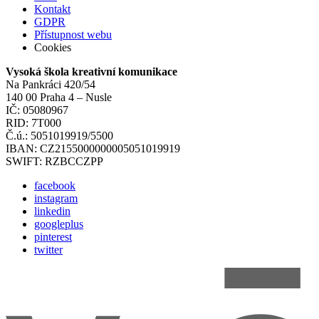
Kontakt
GDPR
Přístupnost webu
Cookies
Vysoká škola kreativní komunikace
Na Pankráci 420/54
140 00 Praha 4 – Nusle
IČ: 05080967
RID: 7T000
Č.ú.: 5051019919/5500
IBAN: CZ2155000000005051019919
SWIFT: RZBCCZPP
facebook
instagram
linkedin
googleplus
pinterest
twitter