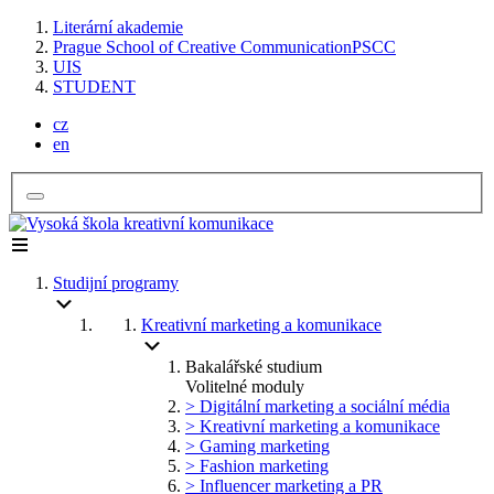
Literární akademie
Prague School of Creative Communication
PSCC
UIS
STUDENT
cz
en
Studijní programy
Kreativní marketing a komunikace
Bakalářské studium
Volitelné moduly
> Digitální marketing a sociální média
> Kreativní marketing a komunikace
> Gaming marketing
> Fashion marketing
> Influencer marketing a PR