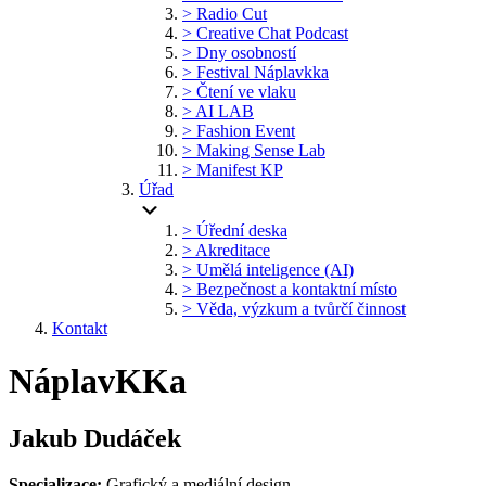
> Radio Cut
> Creative Chat Podcast
> Dny osobností
> Festival Náplavkka
> Čtení ve vlaku
> AI LAB
> Fashion Event
> Making Sense Lab
> Manifest KP
Úřad
> Úřední deska
> Akreditace
> Umělá inteligence (AI)
> Bezpečnost a kontaktní místo
> Věda, výzkum a tvůrčí činnost
Kontakt
NáplavKKa
Jakub Dudáček
Specializace:
Grafický a mediální design