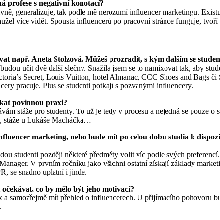
ná profese s negativní konotací?
ivně, generalizuje, tak podle mě nerozumí influencer marketingu. Existu
bohužel více vidět. Spousta influencerů po pracovní stránce funguje, tvoř
ovat např.
Aneta Stolzová. Můžeš prozradit, s kým dalším se student
budou učit dvě další slečny. Snažila jsem se to namixovat tak, aby st
ictoria’s Secret, Louis Vuitton, hotel Almanac, CCC Shoes and Bags či
cery pracuje. Plus se studenti potkají s pozvanými influencery.
skat povinnou praxi?
ávám stáže pro studenty. To už je tedy v procesu a nejedná se pouze o
u, stáže u Lukáše Macháčka…
fluencer marketing, nebo bude mít po celou dobu studia k dispozici
dou studenti později některé předměty volit víc podle svých preferencí.
anager. V prvním ročníku jako všichni ostatní získají základy marketi
R, se snadno uplatní i jinde.
l očekávat, co by mělo být jeho motivací?
box a samozřejmě mít přehled o influencerech. U přijímacího pohovoru b
t.