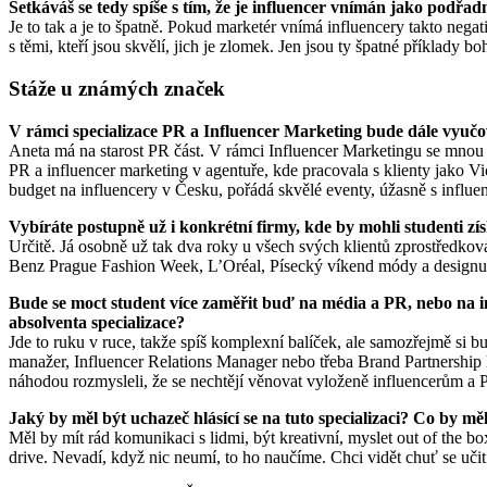
Setkáváš se tedy spíše s tím, že je influencer vnímán jako podřad
Je to tak a je to špatně. Pokud marketér vnímá influencery takto negat
s těmi, kteří jsou skvělí, jich je zlomek. Jen jsou ty špatné příklady 
Stáže u známých značek
V rámci specializace PR a Influencer Marketing bude dále vyuč
Aneta má na starost PR část. V rámci Influencer Marketingu se mnou 
PR a influencer marketing v agentuře, kde pracovala s klienty jako V
budget na influencery v Česku, pořádá skvělé eventy, úžasně s influen
Vybíráte postupně už i konkrétní firmy, kde by mohli studenti zí
Určitě. Já osobně už tak dva roky u všech svých klientů zprostředkov
Benz Prague Fashion Week, L’Oréal, Písecký víkend módy a design
Bude se moct student více zaměřit buď na média a PR, nebo na in
absolventa specializace?
Jde to ruku v ruce, takže spíš komplexní balíček, ale samozřejmě si bu
manažer, Influencer Relations Manager nebo třeba Brand Partnership M
náhodou rozmysleli, že se nechtějí věnovat vyloženě influencerům a P
Jaký by měl být uchazeč hlásící se na tuto specializaci? Co by mě
Měl by mít rád komunikaci s lidmi, být kreativní, myslet out of the 
drive. Nevadí, když nic neumí, to ho naučíme. Chci vidět chuť se uči