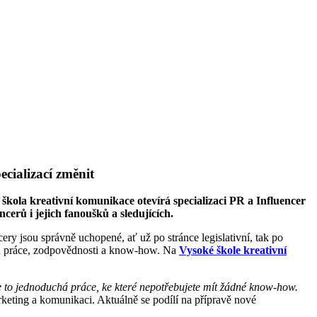
cializací změnit
kola kreativní komunikace otevírá specializaci PR a Influencer
ncerů i jejich fanoušků a sledujících.
ry jsou správně uchopené, ať už po stránce legislativní, tak po
stu práce, zodpovědnosti a know-how. Na
Vysoké škole kreativní
 je to jednoduchá práce, ke které nepotřebujete mít žádné know-how.
keting a komunikaci. Aktuálně se podílí na přípravě nové