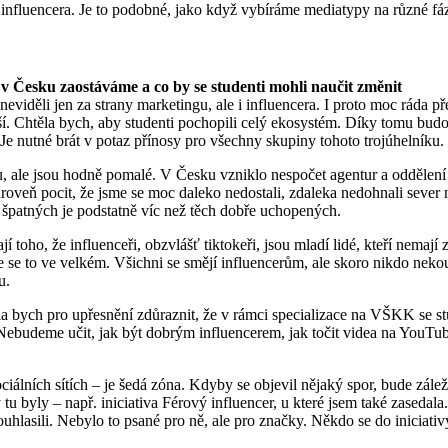
 influencera.
Je to podobné, jako když
vybíráme mediatypy na různé f
e
v Česku zaostáváme a co by se studenti mohli naučit změnit
neviděli jen za strany marketingu, ale i influencera. I proto moc ráda 
řeší. Chtěla bych, aby studenti pochopili celý ekosystém. Díky tomu bud
 Je nutné brát v potaz přínosy pro všechny skupiny tohoto trojúhelníku.
gu, ale jsou hodně pomalé.
V Česku vzniklo nespočet agentur a oddělení s
roveň pocit, že jsme se moc daleko nedostali, zdaleka nedohnali sever
ch špatných je podstatně víc než těch dobře uchopených.
í toho, že influenceři, obzvlášť tiktokeři, jsou mladí lidé, kteří nema
 se to ve velkém. Všichni se smějí influencerům, ale skoro nikdo nekou
u.
těla bych pro upřesnění zdůraznit, že v rámci specializace na VŠKK se st
 Nebudeme učit, jak být dobrým influencerem, jak točit videa na YouTu
iálních sítích – je šedá zóna. Kdyby se objevil nějaký spor, bude zálež
y tu byly – např. iniciativa Férový influencer, u které jsem také zasedal
hlasili. Nebylo to psané pro ně, ale pro značky. Někdo se do iniciativy s