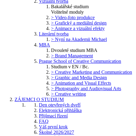
Vizuální tvorba
Bakalářské studium
Volitelné moduly
> Video-foto produkce
> Grafický a mediální design
> Animace a vizuální efekty
Literární tvorba
> Nyní na Akademii Michael
MBA
Dvouleté studium MBA
> Brand Management
Prague School of Creative Communication
Studium v EN / Bc.
> Creative Marketing and Communication
> Graphic and Media Design
> Animation and Visual Effects
> Photography and Audiovisual Arts
> Creative writing
ZÁJEMCI O STUDIUM
Den otevřených dveří
Elektronická přihláška
Přijímací řízení
FAQ
Váš první krok
Školné 2026/2027