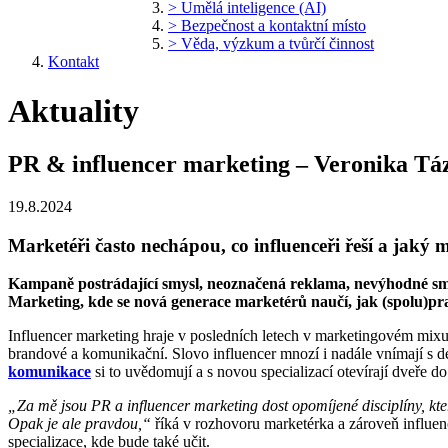
> Umělá inteligence (AI)
> Bezpečnost a kontaktní místo
> Věda, výzkum a tvůrčí činnost
Kontakt
Aktuality
PR & influencer marketing – Veronika Tá
19.8.2024
Marketéři často nechápou, co influenceři řeší a jaký
Kampaně postrádající smysl, neoznačená reklama, nevýhodné smlo
Marketing, kde se nová generace marketérů naučí, jak (spolu)pr
Influencer marketing hraje v posledních letech v marketingovém mixu č
brandové a komunikační. Slovo influencer mnozí i nadále vnímají s d
komunikace
si to uvědomují a s novou specializací
otevírají dveře d
„Za mě jsou PR a influencer marketing dost opomíjené disciplíny, kter
Opak je ale pravdou,“
říká v rozhovoru marketérka a zároveň influe
specializace, kde bude také učit.