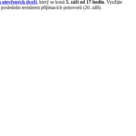
 otevřených dveří
, který se koná
5. září od 17 hodin
. Využijte
ed posledním termínem přijímacích pohovorů (20. září).