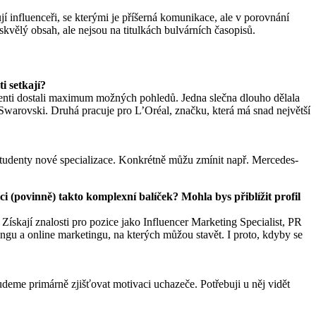
jí influenceři, se kterými je příšerná komunikace, ale v porovnání
í skvělý obsah, ale nejsou na titulkách bulvárních časopisů.
i setkají?
udenti dostali maximum možných pohledů. Jedna slečna dlouho dělala
 Swarovski. Druhá pracuje pro L’Oréal, značku, která má snad největší
 studenty nové specializace. Konkrétně můžu zmínit např. Mercedes-
 (povinně) takto komplexní balíček? Mohla bys přiblížit profil
 Získají znalosti pro pozice jako Influencer Marketing Specialist, PR
ngu a online marketingu, na kterých můžou stavět. I proto, kdyby se
udeme primárně zjišťovat motivaci uchazeče. Potřebuji u něj vidět