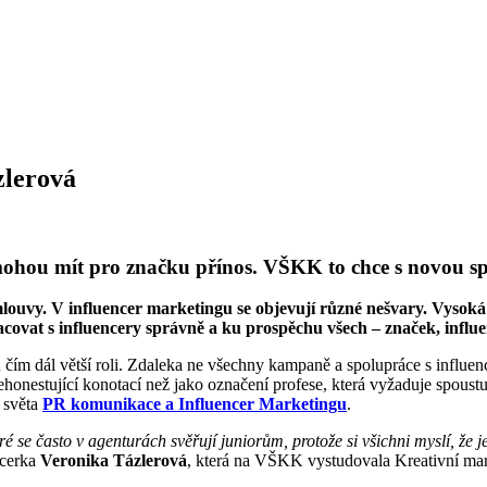
zlerová
 mohou mít pro značku přínos.
VŠKK to chce s novou spe
uvy. V influencer marketingu se objevují různé nešvary. Vysoká š
acovat s influencery správně a ku prospěchu všech
–⁠⁠⁠⁠⁠⁠
značek, influe
ím dál větší roli. Zdaleka ne všechny kampaně a spolupráce s influence
ehonestující konotací než jako označení profese, která vyžaduje spou
o světa
PR komunikace a Influencer Marketingu
.
é se často v agenturách svěřují juniorům, protože si všichni myslí, že
ncerka
Veronika Tázlerová
, která na VŠKK vystudovala Kreativní mar