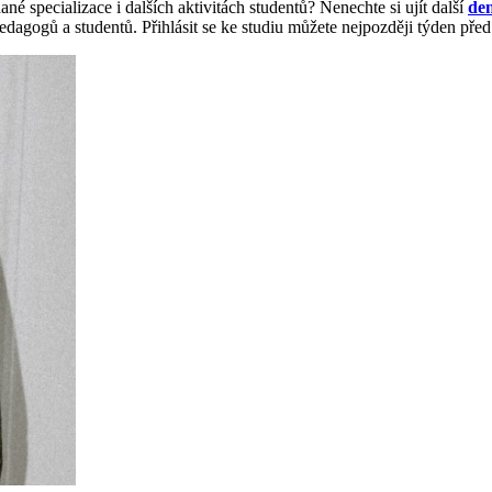
né specializace i dalších aktivitách studentů? Nenechte si ujít další
den
h pedagogů a studentů. Přihlásit se ke studiu můžete nejpozději týden př