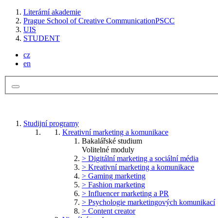
Literární akademie
Prague School of Creative Communication
PSCC
UIS
STUDENT
cz
en
Studijní programy
Kreativní marketing a komunikace
Bakalářské studium
Volitelné moduly
> Digitální marketing a sociální média
> Kreativní marketing a komunikace
> Gaming marketing
> Fashion marketing
> Influencer marketing a PR
> Psychologie marketingových komunikací
> Content creator