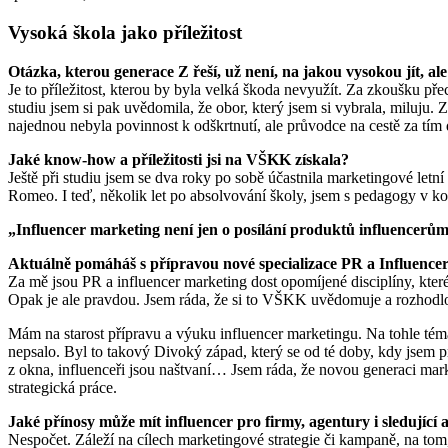
Vysoká škola jako příležitost
Otázka, kterou generace Z řeší, už není, na jakou vysokou jít, al
Je to příležitost, kterou by byla velká škoda nevyužít. Za zkoušku př
studiu jsem si pak uvědomila, že obor, který jsem si vybrala, miluju
najednou nebyla povinnost k odškrtnutí, ale průvodce na cestě za tím 
Jaké know-how a příležitosti jsi na VŠKK získala?
Ještě při studiu jsem se dva roky po sobě účastnila marketingové letn
Romeo. I teď, několik let po absolvování školy, jsem s pedagogy v ko
„Influencer marketing není jen o posílání produktů influencerům 
Aktuálně pomáháš s přípravou nové specializace PR a Influencer
Za mě jsou PR a influencer marketing dost opomíjené disciplíny, které
Opak je ale pravdou. Jsem ráda, že si to VŠKK uvědomuje a rozhodlo 
Mám na starost přípravu a výuku influencer marketingu. Na tohle téma 
nepsalo. Byl to takový Divoký západ, který se od té doby, kdy jsem pr
z okna, influenceři jsou naštvaní… Jsem ráda, že novou generaci marke
strategická práce.
Jaké přínosy může mít influencer pro firmy, agentury i sledující 
Nespočet. Záleží na cílech marketingové strategie či kampaně, na t