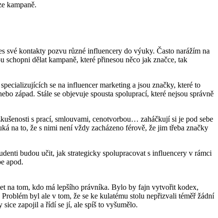
áze kampaně
.
přes své kontakty pozvu různé influencery do výuky. Často narážím na
ou schopni dělat kampaně, které přinesou něco jak značce, tak
pecializujících se na influencer marketing a jsou značky, které to
 nebo západ.
Stále se objevuje spousta spoluprací, které nejsou správně
jí zkušenosti s prací, smlouvami, cenotvorbou… zaháčkují si je pod sebe
ká na to, že s nimi není vždy zacházeno férově, že jim třeba značky
udenti budou učit, jak strategicky spolupracovat s influencery v rámci
be apod.
et na tom, kdo má lepšího právníka. Bylo by fajn vytvořit kodex,
a. Problém byl ale v tom, že se ke kulatému stolu nepřizvali téměř žádní
ice zapojil a řídí se jí, ale spíš to vyšumělo.