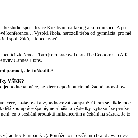
la ke studiu specializace Kreativní marketing a komunikace. A při
ingové konference… Vysoká škola, narozdíl třeba od gymnázia, pro mě
 z řad spolužáků, tak pedagogů.
 obohacující zkušenost. Tam jsem pracovala pro The Economist a Alfa
eativity Cannes Lions.
mi pomoct, ale i uškodit.“
abídky VŠKK?
e to jednoduchá práce, ke které nepotřebujete mít žádné know-how.
 influencery, nastavovat a vyhodnocovat kampaně. O tom se nikde moc
 dělá spolupráce špatně, nepřináší to výsledky, vyhazují se peníze
není jen o posílání produktů influencerům a čekání na zázrak. Je to
rství, ad hoc kampaně…). Pomůže to s rozšířením brand awareness