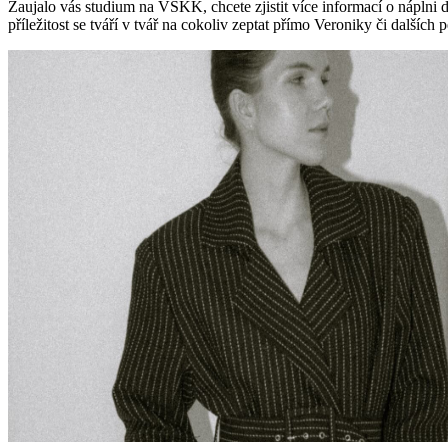
Zaujalo vás studium na VŠKK, chcete zjistit více informací o náplni da
příležitost se tváří v tvář na cokoliv zeptat přímo Veroniky či dalšíc