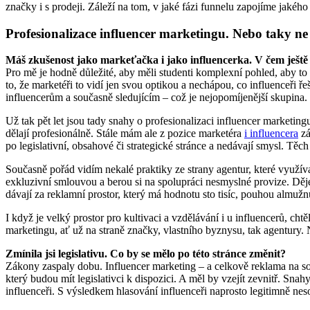
značky i s prodeji. Záleží na tom, v jaké fázi funnelu zapojíme jakého
Profesionalizace influencer marketingu. Nebo taky n
Máš zkušenost jako markeťačka i jako influencerka. V čem ještě 
Pro mě je hodně důležité, aby měli studenti komplexní pohled, aby to 
to, že marketéři to vidí jen svou optikou a nechápou, co influenceři 
influencerům a současně sledujícím – což je nejopomíjenější skupina.
Už tak pět let jsou tady snahy o profesionalizaci influencer marketin
dělají profesionálně. Stále mám ale z pozice marketéra
i influencera
zá
po legislativní, obsahové či strategické stránce a nedávají smysl. Tě
Současně pořád vidím nekalé praktiky ze strany agentur, které využívaj
exkluzivní smlouvou a berou si na spolupráci nesmyslné provize. Děje
dávají za reklamní prostor, který má hodnotu sto tisíc, pouhou almužn
I když je velký prostor pro kultivaci a vzdělávání i u influencerů, ch
marketingu, ať už na straně značky, vlastního byznysu, tak agentury.
Zmínila jsi legislativu. Co by se mělo po této stránce změnit?
Zákony zaspaly dobu. Influencer marketing – a celkově reklama na soc
který budou mít legislativci k dispozici. A měl by vzejít zevnitř. Snah
influenceři. S výsledkem hlasování influenceři naprosto legitimně nesou