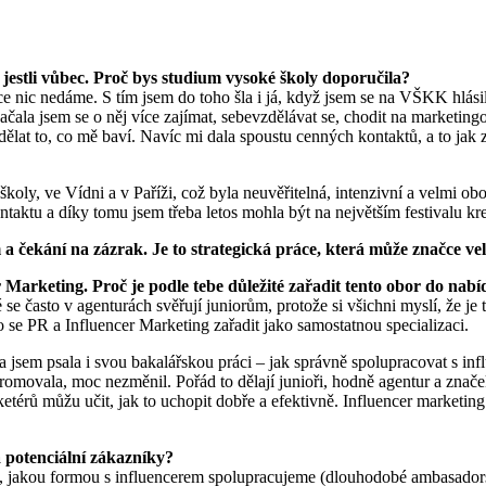
e jestli vůbec. Proč bys studium vysoké školy doporučila?
ece nic nedáme. S tím jsem do toho šla i já, když jsem se na VŠKK hlási
. Začala jsem se o něj více zajímat, sebevzdělávat se, chodit na market
dělat to, co mě baví. Navíc mi dala spoustu cenných kontaktů, a to jak
í školy, ve Vídni a v Paříži, což byla neuvěřitelná, intenzivní a velmi
ntaktu a díky tomu jsem třeba letos mohla být na největším festivalu kr
a čekání na zázrak. Je to strategická práce, která může značce vel
 Marketing. Proč je podle tebe důležité zařadit tento obor do n
 se často v agenturách svěřují juniorům, protože si všichni myslí, že j
se PR a Influencer Marketing zařadit jako samostatnou specializaci.
jsem psala i svou bakalářskou práci –⁠⁠⁠⁠⁠⁠ jak správně spolupracovat s
omovala, moc nezměnil. Pořád to dělají junioři, hodně agentur a značek
térů můžu učit, jak to uchopit dobře a efektivně. Influencer marketing 
a potenciální zákazníky?
om, jakou formou s influencerem spolupracujeme (dlouhodobé ambasado