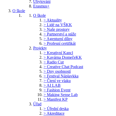
Ubytování
Erasmus+
O škole
O škole
> Aktuality
> Lidé na VŠKK
> Naše prostory
> Partnerství a stáže
> Agenturní dílny
> Profesní certifikát
Projekty
> Kreativní Kancl
> Kavárna DomečeKK
> Radio Cut
> Creative Chat Podcast
> Dny osobností
> Festival Náplavkka
> Čtení ve vlaku
> AI LAB
> Fashion Event
> Making Sense Lab
> Manifest KP
Úřad
> Úřední deska
> Akreditace