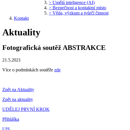
> Umělá inteligence (AI)
> Bezpečnost a kontaktní místo
> Věda, výzkum a tvůrčí činnost
Kontakt
Aktuality
Fotografická soutěž ABSTRAKCE
21.5.2021
Více o podmínkách soutěže
zde
Zpět na Aktuality
Zpět na aktuality
UDĚLEJ PRVNÍ KROK
Přihláška
UIS