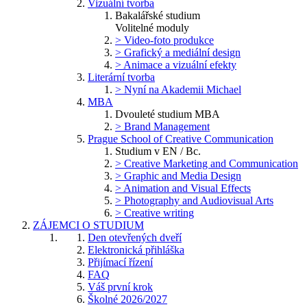
Vizuální tvorba
Bakalářské studium
Volitelné moduly
> Video-foto produkce
> Grafický a mediální design
> Animace a vizuální efekty
Literární tvorba
> Nyní na Akademii Michael
MBA
Dvouleté studium MBA
> Brand Management
Prague School of Creative Communication
Studium v EN / Bc.
> Creative Marketing and Communication
> Graphic and Media Design
> Animation and Visual Effects
> Photography and Audiovisual Arts
> Creative writing
ZÁJEMCI O STUDIUM
Den otevřených dveří
Elektronická přihláška
Přijímací řízení
FAQ
Váš první krok
Školné 2026/2027