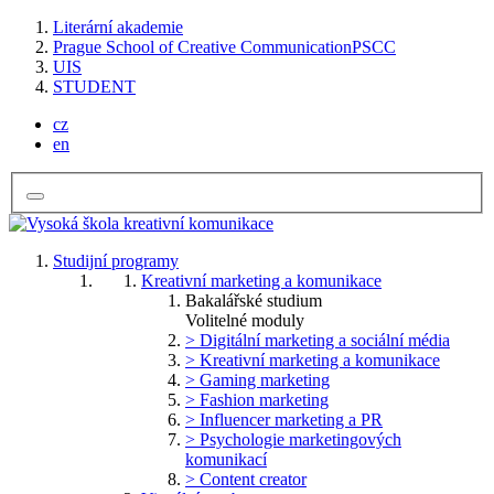
Literární akademie
Prague School of Creative Communication
PSCC
UIS
STUDENT
cz
en
Studijní programy
Kreativní marketing a komunikace
Bakalářské studium
Volitelné moduly
> Digitální marketing a sociální média
> Kreativní marketing a komunikace
> Gaming marketing
> Fashion marketing
> Influencer marketing a PR
> Psychologie marketingových
komunikací
> Content creator