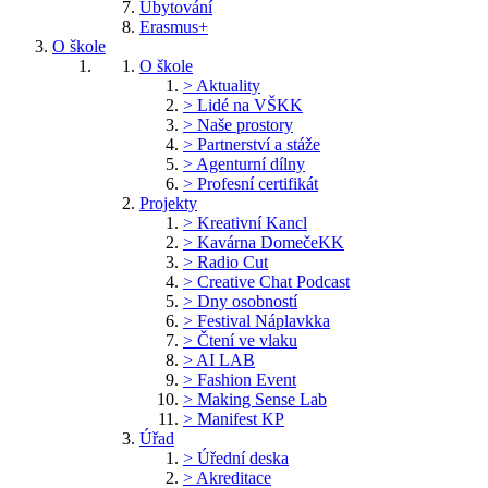
Ubytování
Erasmus+
O škole
O škole
> Aktuality
> Lidé na VŠKK
> Naše prostory
> Partnerství a stáže
> Agenturní dílny
> Profesní certifikát
Projekty
> Kreativní Kancl
> Kavárna DomečeKK
> Radio Cut
> Creative Chat Podcast
> Dny osobností
> Festival Náplavkka
> Čtení ve vlaku
> AI LAB
> Fashion Event
> Making Sense Lab
> Manifest KP
Úřad
> Úřední deska
> Akreditace