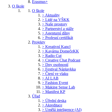
Erasmus+
O škole
O škole
> Aktuality
> Lidé na VŠKK
> Naše prostory
> Partnerství a stáže
> Agenturní dílny
> Profesní certifikát
Projekty
> Kreativní Kancl
> Kavárna DomečeKK
> Radio Cut
> Creative Chat Podcast
> Dny osobností
> Festival Náplavkka
> Čtení ve vlaku
> AI LAB
> Fashion Event
> Making Sense Lab
> Manifest KP
Úřad
> Úřední deska
> Akreditace
> Umělá inteligence (AI)