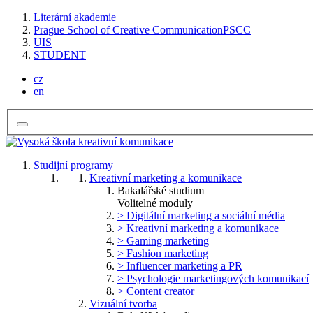
Literární akademie
Prague School of Creative Communication
PSCC
UIS
STUDENT
cz
en
Studijní programy
Kreativní marketing a komunikace
Bakalářské studium
Volitelné moduly
> Digitální marketing a sociální média
> Kreativní marketing a komunikace
> Gaming marketing
> Fashion marketing
> Influencer marketing a PR
> Psychologie marketingových komunikací
> Content creator
Vizuální tvorba