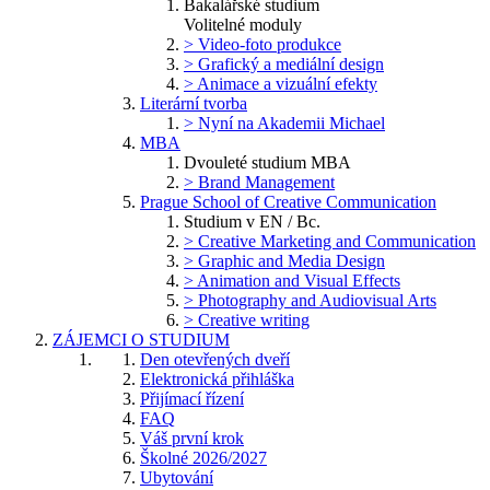
Bakalářské studium
Volitelné moduly
> Video-foto produkce
> Grafický a mediální design
> Animace a vizuální efekty
Literární tvorba
> Nyní na Akademii Michael
MBA
Dvouleté studium MBA
> Brand Management
Prague School of Creative Communication
Studium v EN / Bc.
> Creative Marketing and Communication
> Graphic and Media Design
> Animation and Visual Effects
> Photography and Audiovisual Arts
> Creative writing
ZÁJEMCI O STUDIUM
Den otevřených dveří
Elektronická přihláška
Přijímací řízení
FAQ
Váš první krok
Školné 2026/2027
Ubytování