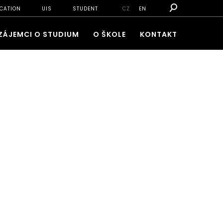
CATION
UIS
STUDENT
CZ
EN
ZÁJEMCI O STUDIUM
O ŠKOLE
KONTAKT