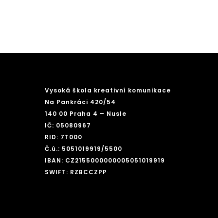
Vysoká škola kreativní komunikace
Na Pankráci 420/54
140 00 Praha 4 – Nusle
IČ: 05080967
RID: 7T000
Č.ú.: 5051019919/5500
IBAN: CZ2155000000005051019919
SWIFT: RZBCCZPP