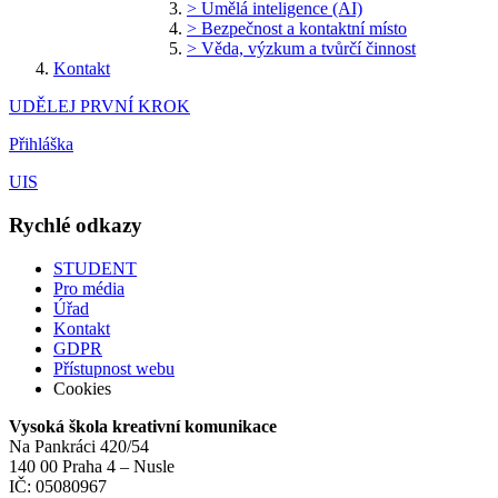
> Umělá inteligence (AI)
> Bezpečnost a kontaktní místo
> Věda, výzkum a tvůrčí činnost
Kontakt
UDĚLEJ PRVNÍ KROK
Přihláška
UIS
Rychlé odkazy
STUDENT
Pro média
Úřad
Kontakt
GDPR
Přístupnost webu
Cookies
Vysoká škola kreativní komunikace
Na Pankráci 420/54
140 00 Praha 4 – Nusle
IČ: 05080967