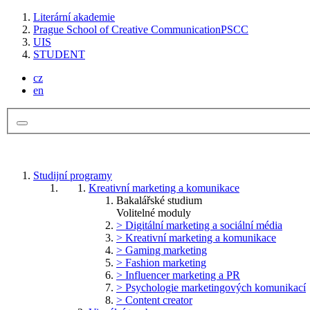
Literární akademie
Prague School of Creative Communication
PSCC
UIS
STUDENT
cz
en
Studijní programy
Kreativní marketing a komunikace
Bakalářské studium
Volitelné moduly
> Digitální marketing a sociální média
> Kreativní marketing a komunikace
> Gaming marketing
> Fashion marketing
> Influencer marketing a PR
> Psychologie marketingových komunikací
> Content creator