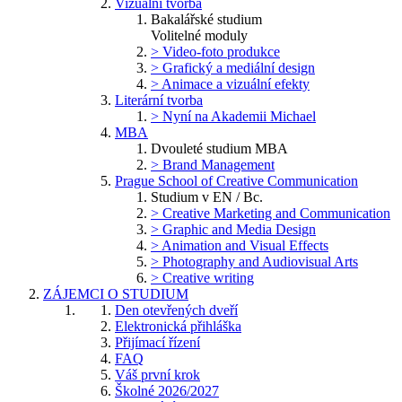
Vizuální tvorba
Bakalářské studium
Volitelné moduly
> Video-foto produkce
> Grafický a mediální design
> Animace a vizuální efekty
Literární tvorba
> Nyní na Akademii Michael
MBA
Dvouleté studium MBA
> Brand Management
Prague School of Creative Communication
Studium v EN / Bc.
> Creative Marketing and Communication
> Graphic and Media Design
> Animation and Visual Effects
> Photography and Audiovisual Arts
> Creative writing
ZÁJEMCI O STUDIUM
Den otevřených dveří
Elektronická přihláška
Přijímací řízení
FAQ
Váš první krok
Školné 2026/2027