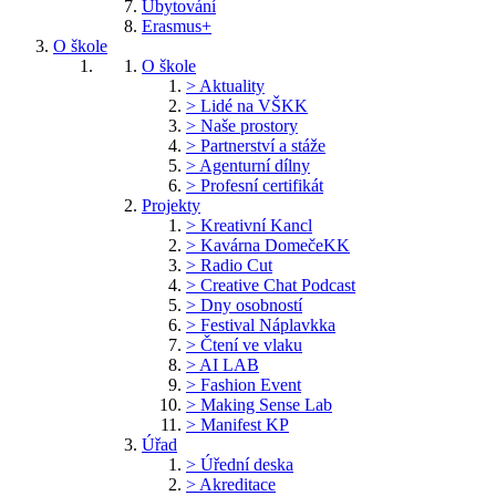
Ubytování
Erasmus+
O škole
O škole
> Aktuality
> Lidé na VŠKK
> Naše prostory
> Partnerství a stáže
> Agenturní dílny
> Profesní certifikát
Projekty
> Kreativní Kancl
> Kavárna DomečeKK
> Radio Cut
> Creative Chat Podcast
> Dny osobností
> Festival Náplavkka
> Čtení ve vlaku
> AI LAB
> Fashion Event
> Making Sense Lab
> Manifest KP
Úřad
> Úřední deska
> Akreditace