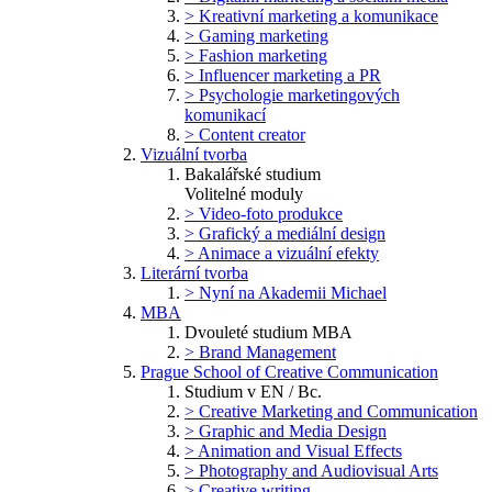
> Kreativní marketing a komunikace
> Gaming marketing
> Fashion marketing
> Influencer marketing a PR
> Psychologie marketingových
komunikací
> Content creator
Vizuální tvorba
Bakalářské studium
Volitelné moduly
> Video-foto produkce
> Grafický a mediální design
> Animace a vizuální efekty
Literární tvorba
> Nyní na Akademii Michael
MBA
Dvouleté studium MBA
> Brand Management
Prague School of Creative Communication
Studium v EN / Bc.
> Creative Marketing and Communication
> Graphic and Media Design
> Animation and Visual Effects
> Photography and Audiovisual Arts
> Creative writing