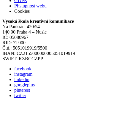
GDPR
Přístupnost webu
Cookies
Vysoká škola kreativní komunikace
Na Pankráci 420/54
140 00 Praha 4 – Nusle
IČ: 05080967
RID: 7T000
Č.ú.: 5051019919/5500
IBAN: CZ2155000000005051019919
SWIFT: RZBCCZPP
facebook
instagram
linkedin
googleplus
pinterest
twitter