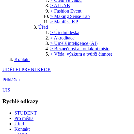
> Čtení ve vlaku
> AI LAB
> Fashion Event
> Making Sense Lab
> Manifest KP
Úřad
> Úřední deska
> Akreditace
> Umělá inteligence (AI)
> Bezpečnost a kontaktní místo
> Věda, výzkum a tvůrčí činnost
Kontakt
UDĚLEJ PRVNÍ KROK
Přihláška
UIS
Rychlé odkazy
STUDENT
Pro média
Úřad
Kontakt