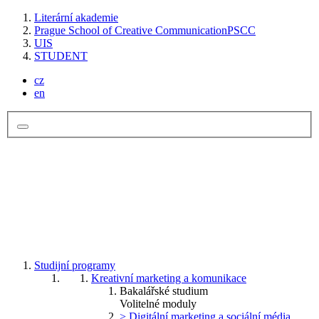
Literární akademie
Prague School of Creative Communication
PSCC
UIS
STUDENT
cz
en
Studijní programy
Kreativní marketing a komunikace
Bakalářské studium
Volitelné moduly
> Digitální marketing a sociální média