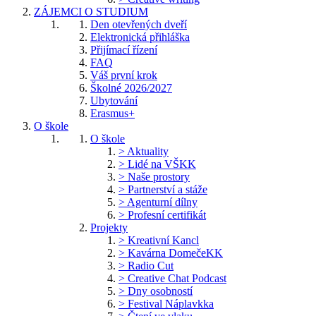
ZÁJEMCI O STUDIUM
Den otevřených dveří
Elektronická přihláška
Přijímací řízení
FAQ
Váš první krok
Školné 2026/2027
Ubytování
Erasmus+
O škole
O škole
> Aktuality
> Lidé na VŠKK
> Naše prostory
> Partnerství a stáže
> Agenturní dílny
> Profesní certifikát
Projekty
> Kreativní Kancl
> Kavárna DomečeKK
> Radio Cut
> Creative Chat Podcast
> Dny osobností
> Festival Náplavkka