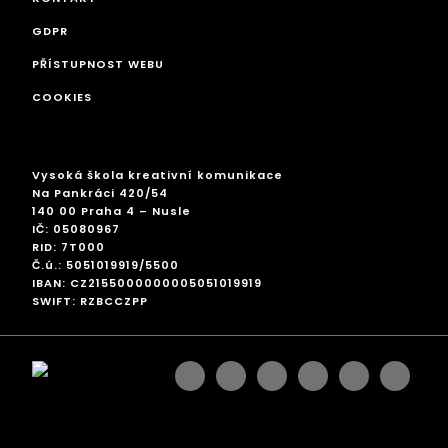
GDPR
PŘÍSTUPNOST WEBU
COOKIES
Vysoká škola kreativní komunikace
Na Pankráci 420/54
140 00 Praha 4 – Nusle
IČ: 05080967
RID: 7T000
Č.ú.: 5051019919/5500
IBAN: CZ2155000000005051019919
SWIFT: RZBCCZPP
facebook
instagram
linkedin
googleplus
pinterest
twitter