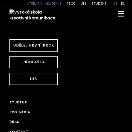
LITERÁRNÍ AKADEMIE
PSCC
UIS
STUDENT
CZ
EN
UDĚLEJ PRVNÍ KROK
PŘIHLÁŠKA
UIS
STUDENT
PRO MÉDIA
ÚŘAD
KONTAKT