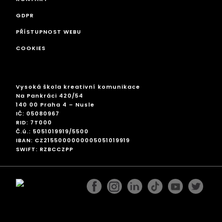
GDPR
PŘÍSTUPNOST WEBU
COOKIES
Vysoká škola kreativní komunikace
Na Pankráci 420/54
140 00 Praha 4 – Nusle
IČ: 05080967
RID: 7T000
Č.ú.: 5051019919/5500
IBAN: CZ2155000000005051019919
SWIFT: RZBCCZPP
facebook
instagram
linkedin
googleplus
pinterest
twitter