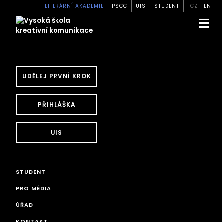
LITERÁRNÍ AKADEMIE
PSCC
UIS
STUDENT
CZ
EN
UDĚLEJ PRVNÍ KROK
PŘIHLÁŠKA
UIS
STUDENT
PRO MÉDIA
ÚŘAD
KONTAKT