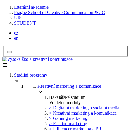
Literární akademie
Prague School of Creative Communication
PSCC
UIS
STUDENT
cz
en
Studijní programy
Kreativní marketing a komunikace
Bakalářské studium
Volitelné moduly
> Digitální marketing a sociální média
> Kreativní marketing a komunikace
> Gaming marketing
> Fashion marketing
> Influencer marketing a PR