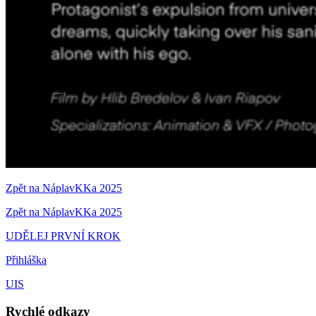
Zpět na NáplavKKa 2025
Zpět na NáplavKKa 2025
UDĚLEJ PRVNÍ KROK
Přihláška
UIS
Rychlé odkazy