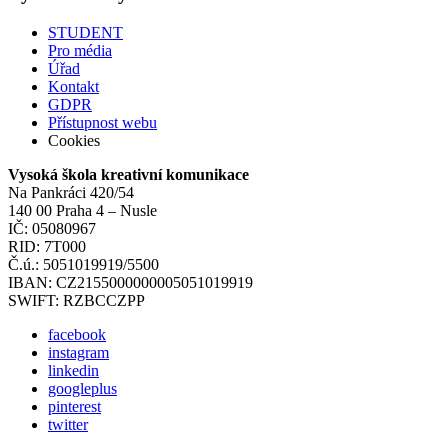
STUDENT
Pro média
Úřad
Kontakt
GDPR
Přístupnost webu
Cookies
Vysoká škola kreativní komunikace
Na Pankráci 420/54
140 00 Praha 4 – Nusle
IČ: 05080967
RID: 7T000
Č.ú.: 5051019919/5500
IBAN: CZ2155000000005051019919
SWIFT: RZBCCZPP
facebook
instagram
linkedin
googleplus
pinterest
twitter