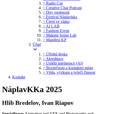
> Radio Cut
> Creative Chat Podcast
> Dny osobností
> Festival Náplavkka
> Čtení ve vlaku
> AI LAB
> Fashion Event
> Making Sense Lab
> Manifest KP
Úřad
> Úřední deska
> Akreditace
> Umělá inteligence (AI)
> Bezpečnost a kontaktní místo
> Věda, výzkum a tvůrčí činnost
Kontakt
NáplavKKa 2025
Hlib Bredelov, Ivan Riapov
Specializace:
Animation and VFX and Photography and