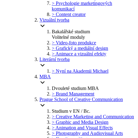
> Psychologie marketingových
komunikací
> Content creator
Vizuální tvorba
Bakalářské studium
Volitelné moduly
> Video-foto produkce
> Grafický a mediální design
> Animace a vizuální efekty
Literární tvorba
> Nyní na Akademii Michael
MBA
Dvouleté studium MBA
> Brand Management
Prague School of Creative Communication
Studium v EN / Bc.
> Creative Marketing and Communication
> Graphic and Media Design
> Animation and Visual Effects
> Photography and Audiovisual Arts