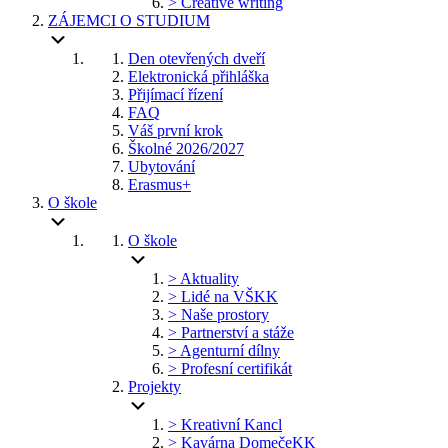
> Creative writing
ZÁJEMCI O STUDIUM
Den otevřených dveří
Elektronická přihláška
Přijímací řízení
FAQ
Váš první krok
Školné 2026/2027
Ubytování
Erasmus+
O škole
O škole
> Aktuality
> Lidé na VŠKK
> Naše prostory
> Partnerství a stáže
> Agenturní dílny
> Profesní certifikát
Projekty
> Kreativní Kancl
> Kavárna DomečeKK