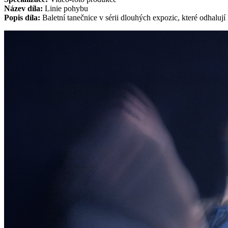
Název díla:
Linie pohybu
Popis díla:
Baletní tanečnice v sérii dlouhých expozic, které odhalují