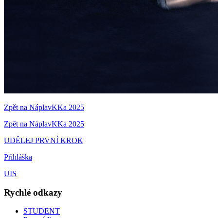
Zpět na NáplavKKa 2025
Zpět na NáplavKKa 2025
UDĚLEJ PRVNÍ KROK
Přihláška
UIS
Rychlé odkazy
STUDENT