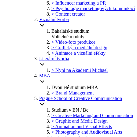
> Influencer marketing a PR
> Psychologie marketingových komunikací
> Content creator
Vizuální tvorba
Bakalářské studium
Volitelné moduly
> Video-foto produkce
> Grafický a mediální design
> Animace a vizuální efekty
Literární tvorba
> Nyní na Akademii Michael
MBA
Dvouleté studium MBA
> Brand Management
Prague School of Creative Communication
Studium v EN / Bc.
> Creative Marketing and Communication
> Graphic and Media Design
> Animation and Visual Effects
> Photography and Audiovisual Arts