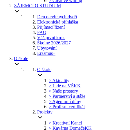
> Creative writing
ZÁJEMCI O STUDIUM
Den otevřených dveří
Elektronická přihláška
Přijímací řízení
FAQ
Váš první krok
Školné 2026/2027
Ubytování
Erasmus+
O škole
O škole
> Aktuality
> Lidé na VŠKK
> Naše prostory
> Partnerství a stáže
> Agenturní dílny
> Profesní certifikát
Projekty
> Kreativní Kancl
> Kavárna DomečeKK