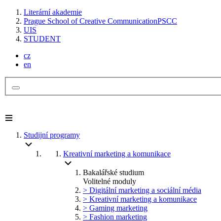
Literární akademie
Prague School of Creative Communication
PSCC
UIS
STUDENT
cz
en
Studijní programy
Kreativní marketing a komunikace
Bakalářské studium
Volitelné moduly
> Digitální marketing a sociální média
> Kreativní marketing a komunikace
> Gaming marketing
> Fashion marketing