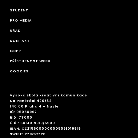
STUDENT
PRO MÉDIA
ÚŘAD
KONTAKT
GDPR
PŘÍSTUPNOST WEBU
COOKIES
Vysoká škola kreativní komunikace
Na Pankráci 420/54
140 00 Praha 4 – Nusle
IČ: 05080967
RID: 7T000
Č.ú.: 5051019919/5500
IBAN: CZ2155000000005051019919
SWIFT: RZBCCZPP