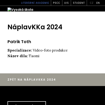
LITERÁRNÍ AKADEMIE
PSCC
UIS
STUDENT
CZ
EN
NáplavKKa 2024
Patrik Toth
Specializace:
Video-foto produkce
Název díla:
Taomi
ZPĚT NA NÁPLAVKKA 2024