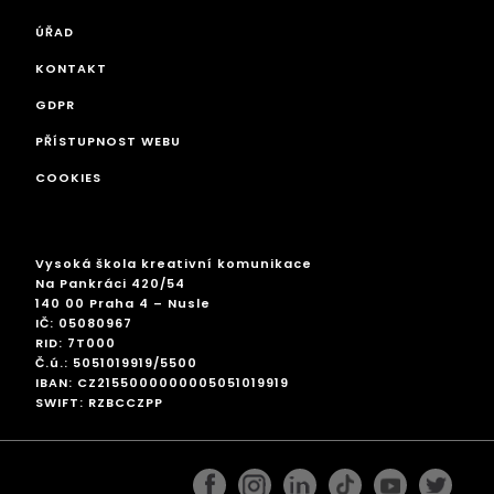
ÚŘAD
KONTAKT
GDPR
PŘÍSTUPNOST WEBU
COOKIES
Vysoká škola kreativní komunikace
Na Pankráci 420/54
140 00 Praha 4 – Nusle
IČ: 05080967
RID: 7T000
Č.ú.: 5051019919/5500
IBAN: CZ2155000000005051019919
SWIFT: RZBCCZPP
facebook
instagram
linkedin
googleplus
pinterest
twitter