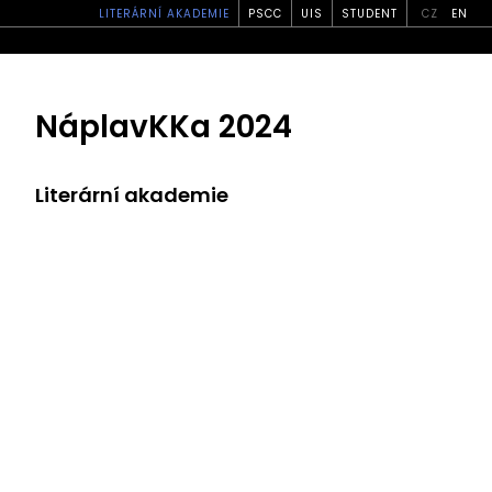
LITERÁRNÍ AKADEMIE
PSCC
UIS
STUDENT
CZ
EN
NáplavKKa 2024
Literární akademie