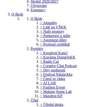
Školné 2026/2027
Ubytování
Erasmus+
O škole
O škole
> Aktuality
> Lidé na VŠKK
> Naše prostory
> Partnerství a stáže
> Agenturní dílny
> Profesní certifikát
Projekty
> Kreativní Kancl
> Kavárna DomečeKK
> Radio Cut
> Creative Chat Podcast
> Dny osobností
> Festival Náplavkka
> Čtení ve vlaku
> AI LAB
> Fashion Event
> Making Sense Lab
> Manifest KP
Úřad
> Úřední deska