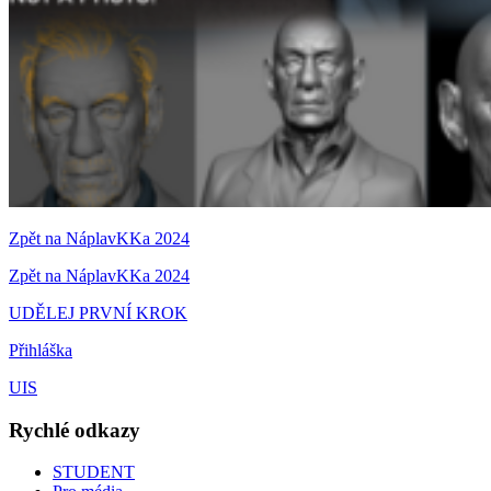
Zpět na NáplavKKa 2024
Zpět na NáplavKKa 2024
UDĚLEJ PRVNÍ KROK
Přihláška
UIS
Rychlé odkazy
STUDENT