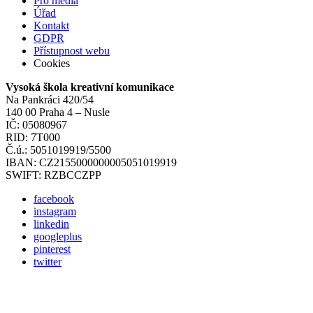
Pro média
Úřad
Kontakt
GDPR
Přístupnost webu
Cookies
Vysoká škola kreativní komunikace
Na Pankráci 420/54
140 00 Praha 4 – Nusle
IČ: 05080967
RID: 7T000
Č.ú.: 5051019919/5500
IBAN: CZ2155000000005051019919
SWIFT: RZBCCZPP
facebook
instagram
linkedin
googleplus
pinterest
twitter