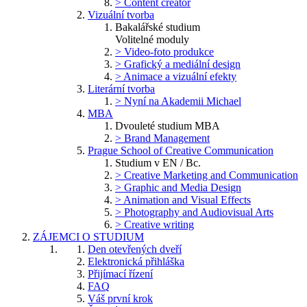
> Content creator
Vizuální tvorba
Bakalářské studium
Volitelné moduly
> Video-foto produkce
> Grafický a mediální design
> Animace a vizuální efekty
Literární tvorba
> Nyní na Akademii Michael
MBA
Dvouleté studium MBA
> Brand Management
Prague School of Creative Communication
Studium v EN / Bc.
> Creative Marketing and Communication
> Graphic and Media Design
> Animation and Visual Effects
> Photography and Audiovisual Arts
> Creative writing
ZÁJEMCI O STUDIUM
Den otevřených dveří
Elektronická přihláška
Přijímací řízení
FAQ
Váš první krok