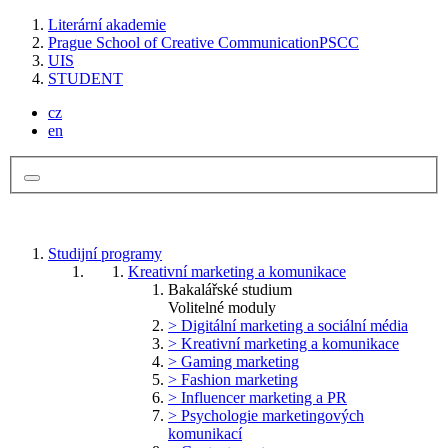
Literární akademie
Prague School of Creative Communication
PSCC
UIS
STUDENT
cz
en
Studijní programy
Kreativní marketing a komunikace
Bakalářské studium
Volitelné moduly
> Digitální marketing a sociální média
> Kreativní marketing a komunikace
> Gaming marketing
> Fashion marketing
> Influencer marketing a PR
> Psychologie marketingových
komunikací