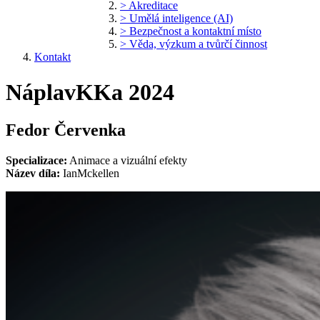
> Akreditace
> Umělá inteligence (AI)
> Bezpečnost a kontaktní místo
> Věda, výzkum a tvůrčí činnost
Kontakt
NáplavKKa 2024
Fedor Červenka
Specializace:
Animace a vizuální efekty
Název díla:
IanMckellen