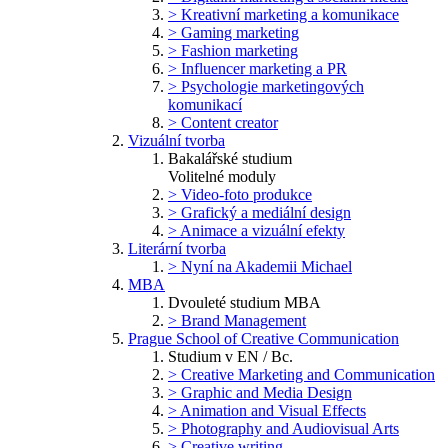
> Kreativní marketing a komunikace
> Gaming marketing
> Fashion marketing
> Influencer marketing a PR
> Psychologie marketingových
komunikací
> Content creator
Vizuální tvorba
Bakalářské studium
Volitelné moduly
> Video-foto produkce
> Grafický a mediální design
> Animace a vizuální efekty
Literární tvorba
> Nyní na Akademii Michael
MBA
Dvouleté studium MBA
> Brand Management
Prague School of Creative Communication
Studium v EN / Bc.
> Creative Marketing and Communication
> Graphic and Media Design
> Animation and Visual Effects
> Photography and Audiovisual Arts
> Creative writing