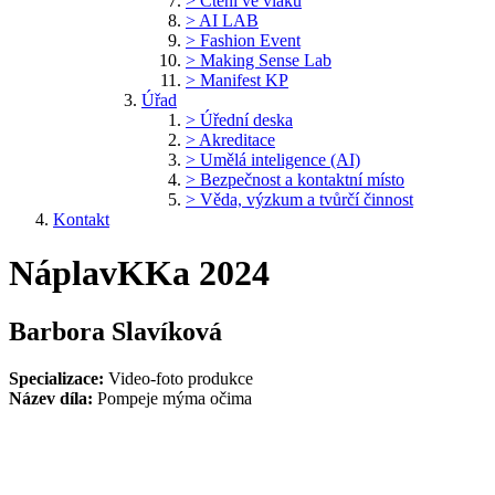
> Čtení ve vlaku
> AI LAB
> Fashion Event
> Making Sense Lab
> Manifest KP
Úřad
> Úřední deska
> Akreditace
> Umělá inteligence (AI)
> Bezpečnost a kontaktní místo
> Věda, výzkum a tvůrčí činnost
Kontakt
NáplavKKa 2024
Barbora Slavíková
Specializace:
Video-foto produkce
Název díla:
Pompeje mýma očima