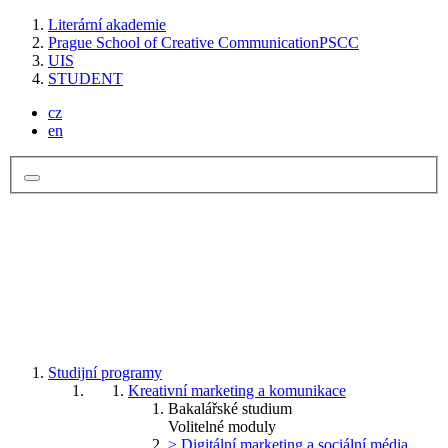
Literární akademie
Prague School of Creative Communication
PSCC
UIS
STUDENT
cz
en
Studijní programy
Kreativní marketing a komunikace
Bakalářské studium
Volitelné moduly
> Digitální marketing a sociální média