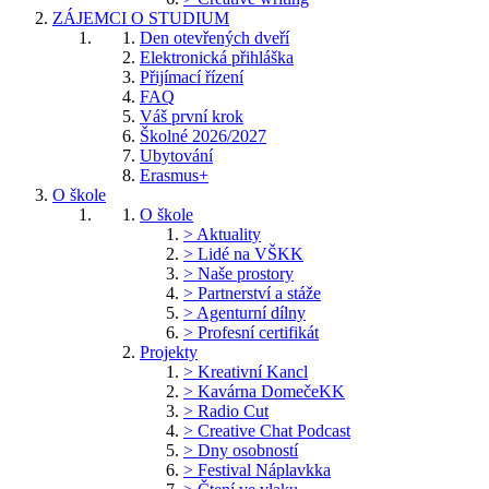
ZÁJEMCI O STUDIUM
Den otevřených dveří
Elektronická přihláška
Přijímací řízení
FAQ
Váš první krok
Školné 2026/2027
Ubytování
Erasmus+
O škole
O škole
> Aktuality
> Lidé na VŠKK
> Naše prostory
> Partnerství a stáže
> Agenturní dílny
> Profesní certifikát
Projekty
> Kreativní Kancl
> Kavárna DomečeKK
> Radio Cut
> Creative Chat Podcast
> Dny osobností
> Festival Náplavkka