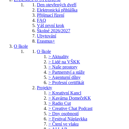
Den otevřených dveří
Elektronická přihláška
Přijímací řízení
FAQ
Váš první krok
Školné 2026/2027
Ubytování
Erasmus+
O škole
O škole
> Aktuality
> Lidé na VŠKK
> Naše prostory
> Partnerství a stáže
> Agenturní dílny
> Profesní certifikát
Projekty
> Kreativní Kancl
> Kavárna DomečeKK
> Radio Cut
> Creative Chat Podcast
> Dny osobností
> Festival Náplavkka
> Čtení ve vlaku