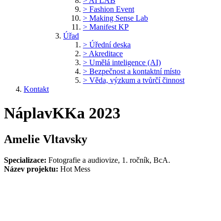
> AI LAB
> Fashion Event
> Making Sense Lab
> Manifest KP
Úřad
> Úřední deska
> Akreditace
> Umělá inteligence (AI)
> Bezpečnost a kontaktní místo
> Věda, výzkum a tvůrčí činnost
Kontakt
NáplavKKa 2023
Amelie Vltavsky
Specializace:
Fotografie a audiovize, 1. ročník, BcA.
Název projektu:
Hot Mess