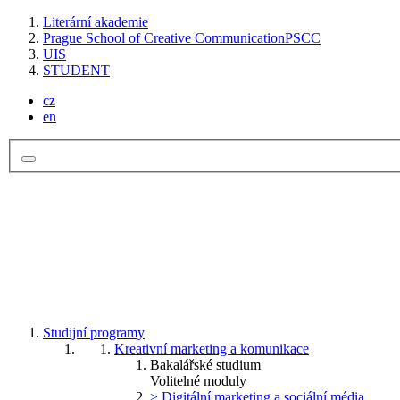
Literární akademie
Prague School of Creative Communication
PSCC
UIS
STUDENT
cz
en
Studijní programy
Kreativní marketing a komunikace
Bakalářské studium
Volitelné moduly
> Digitální marketing a sociální média