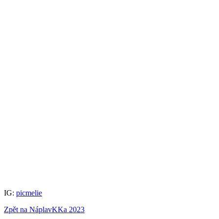
IG:
picmelie
Zpět na NáplavKKa 2023