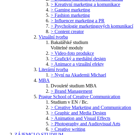
> Kreativní marketing a komunikace
> Gaming marketing
> Fashion marketing
> Influencer marketing a PR
> Psychologie marketingových komunikací
> Content creator
Vizuální tvorba
Bakalářské studium
Volitelné moduly
> Video-foto produkce
> Grafický a mediální design
> Animace a vizuální efekty
Literární tvorba
> Nyní na Akademii Michael
MBA
Dvouleté studium MBA
> Brand Management
Prague School of Creative Communication
Studium v EN / Bc.
> Creative Marketing and Communication
> Graphic and Media Design
> Animation and Visual Effects
> Photography and Audiovisual Arts
> Creative writing
ZÁJEMCI O STUDIUM