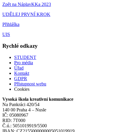
Zpět na NáplavKKa 2023
UDĚLEJ PRVNÍ KROK
Přihláška
UIS
Rychlé odkazy
STUDENT
Pro média
Úřad
Kontakt
GDPR
Přístupnost webu
Cookies
Vysoká škola kreativní komunikace
Na Pankráci 420/54
140 00 Praha 4 – Nusle
IČ: 05080967
RID: 7T000
Č.ú.: 5051019919/5500
IBAN: CZ2155000000005051019919