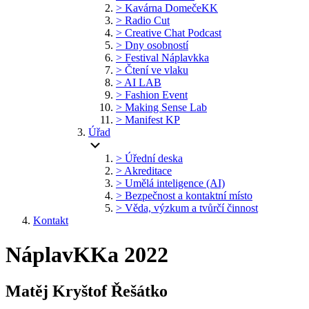
> Kavárna DomečeKK
> Radio Cut
> Creative Chat Podcast
> Dny osobností
> Festival Náplavkka
> Čtení ve vlaku
> AI LAB
> Fashion Event
> Making Sense Lab
> Manifest KP
Úřad
> Úřední deska
> Akreditace
> Umělá inteligence (AI)
> Bezpečnost a kontaktní místo
> Věda, výzkum a tvůrčí činnost
Kontakt
NáplavKKa 2022
Matěj Kryštof Řešátko