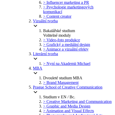
> Influencer marketing a PR
> Psychologie marketingových
komunikací
> Content creator
Vizuální tvorba
Bakalářské studium
Volitelné moduly
> Video-foto produkce
> Grafický a mediální design
> Animace a vizuální efekty
Literární tvorba
> Nyní na Akademii Michael
MBA
Dvouleté studium MBA
> Brand Management
Prague School of Creative Communication
Studium v EN / Bc.
> Creative Marketing and Communication
> Graphic and Media Design
> Animation and Visual Effects