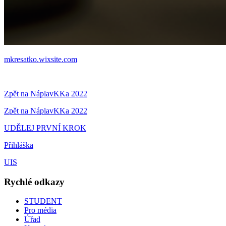
mkresatko.wixsite.com
Zpět na NáplavKKa 2022
Zpět na NáplavKKa 2022
UDĚLEJ PRVNÍ KROK
Přihláška
UIS
Rychlé odkazy
STUDENT
Pro média
Úřad