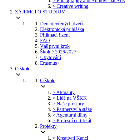
> Photography and Audiovisual Arts
> Creative writing
ZÁJEMCI O STUDIUM
Den otevřených dveří
Elektronická přihláška
Přijímací řízení
FAQ
Váš první krok
Školné 2026/2027
Ubytování
Erasmus+
O škole
O škole
> Aktuality
> Lidé na VŠKK
> Naše prostory
> Partnerství a stáže
> Agenturní dílny
> Profesní certifikát
Projekty
> Kreativní Kancl