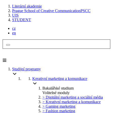
Literární akademie
Prague School of Creative Communication
PSCC
UIS
STUDENT
cz
en
Studijní programy
Kreativní marketing a komunikace
Bakalářské studium
Volitelné moduly
> Digitální marketing a sociální média
> Kreativní marketing a komunikace
> Gaming marketing
> Fashion marketing