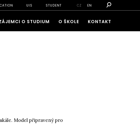
CATION
UIS
STUDENT
CZ
EN
ZÁJEMCI O STUDIUM
O ŠKOLE
KONTAKT
 skále. Model připravený pro