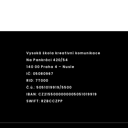
Vysoká škola kreativní komunikace
Na Pankráci 420/54
140 00 Praha 4 – Nusle
IČ: 05080967
RID: 7T000
Č.ú.: 5051019919/5500
IBAN: CZ2155000000005051019919
SWIFT: RZBCCZPP