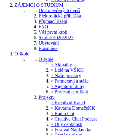
ZÁJEMCI O STUDIUM
Den otevřených dveří
Elektronická přihláška
Přijímací řízení
FAQ
Váš první krok
Školné 2026/2027
Ubytování
Erasmus+
O škole
O škole
> Aktuality
> Lidé na VŠKK
> Naše prostory
> Partnerství a stáže
> Agenturní dílny
> Profesní certifikát
Projekty
> Kreativní Kancl
> Kavárna DomečeKK
> Radio Cut
> Creative Chat Podcast
> Dny osobností
> Festival Náplavkka