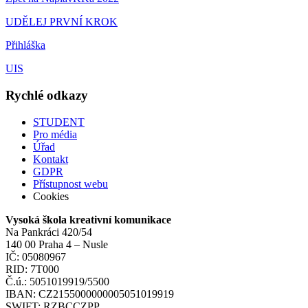
UDĚLEJ PRVNÍ KROK
Přihláška
UIS
Rychlé odkazy
STUDENT
Pro média
Úřad
Kontakt
GDPR
Přístupnost webu
Cookies
Vysoká škola kreativní komunikace
Na Pankráci 420/54
140 00 Praha 4 – Nusle
IČ: 05080967
RID: 7T000
Č.ú.: 5051019919/5500
IBAN: CZ2155000000005051019919
SWIFT: RZBCCZPP