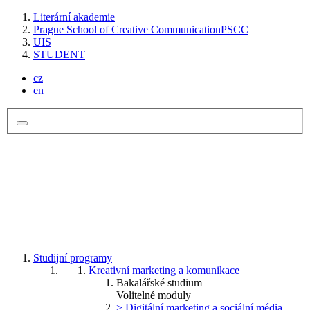
Literární akademie
Prague School of Creative Communication
PSCC
UIS
STUDENT
cz
en
Studijní programy
Kreativní marketing a komunikace
Bakalářské studium
Volitelné moduly
> Digitální marketing a sociální média