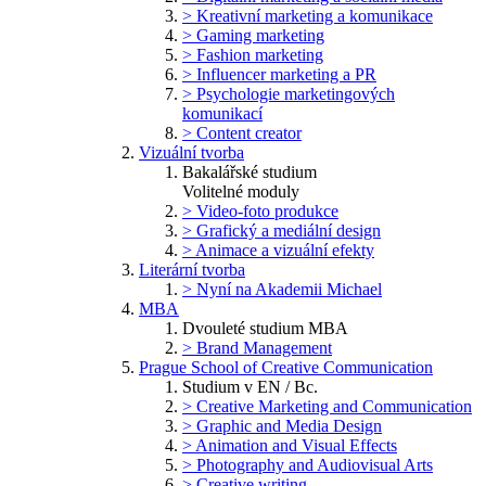
> Kreativní marketing a komunikace
> Gaming marketing
> Fashion marketing
> Influencer marketing a PR
> Psychologie marketingových
komunikací
> Content creator
Vizuální tvorba
Bakalářské studium
Volitelné moduly
> Video-foto produkce
> Grafický a mediální design
> Animace a vizuální efekty
Literární tvorba
> Nyní na Akademii Michael
MBA
Dvouleté studium MBA
> Brand Management
Prague School of Creative Communication
Studium v EN / Bc.
> Creative Marketing and Communication
> Graphic and Media Design
> Animation and Visual Effects
> Photography and Audiovisual Arts
> Creative writing