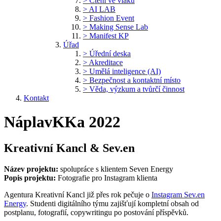
> Čtení ve vlaku
> AI LAB
> Fashion Event
> Making Sense Lab
> Manifest KP
Úřad
> Úřední deska
> Akreditace
> Umělá inteligence (AI)
> Bezpečnost a kontaktní místo
> Věda, výzkum a tvůrčí činnost
Kontakt
NáplavKKa 2022
Kreativní Kancl & Sev.en
Název projektu:
spolupráce s klientem Seven Energy
Popis projektu:
Fotografie pro Instagram klienta
Agentura Kreativní Kancl již přes rok pečuje o
Instagram Sev.en
Energy
. Studenti digitálního týmu zajišťují kompletní obsah od
postplanu, fotografií, copywritingu po postování příspěvků.