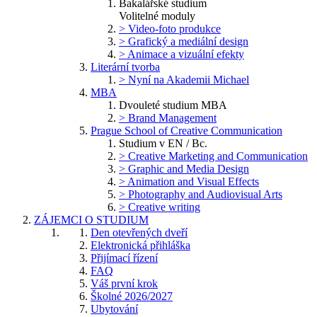
Bakalářské studium
Volitelné moduly
> Video-foto produkce
> Grafický a mediální design
> Animace a vizuální efekty
Literární tvorba
> Nyní na Akademii Michael
MBA
Dvouleté studium MBA
> Brand Management
Prague School of Creative Communication
Studium v EN / Bc.
> Creative Marketing and Communication
> Graphic and Media Design
> Animation and Visual Effects
> Photography and Audiovisual Arts
> Creative writing
ZÁJEMCI O STUDIUM
Den otevřených dveří
Elektronická přihláška
Přijímací řízení
FAQ
Váš první krok
Školné 2026/2027
Ubytování