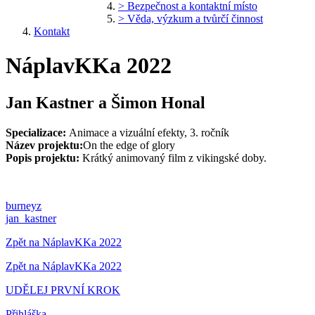
> Bezpečnost a kontaktní místo
> Věda, výzkum a tvůrčí činnost
Kontakt
NáplavKKa 2022
Jan Kastner a Šimon Honal
Specializace:
Animace a vizuální efekty, 3. ročník
Název projektu:
On the edge of glory
Popis projektu:
Krátký animovaný film z vikingské doby.
burneyz
jan_kastner
Zpět na NáplavKKa 2022
Zpět na NáplavKKa 2022
UDĚLEJ PRVNÍ KROK
Přihláška