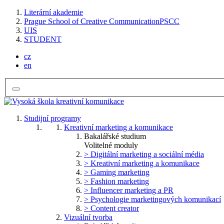
Literární akademie
Prague School of Creative Communication
PSCC
UIS
STUDENT
cz
en
Studijní programy
Kreativní marketing a komunikace
Bakalářské studium
Volitelné moduly
> Digitální marketing a sociální média
> Kreativní marketing a komunikace
> Gaming marketing
> Fashion marketing
> Influencer marketing a PR
> Psychologie marketingových komunikací
> Content creator
Vizuální tvorba