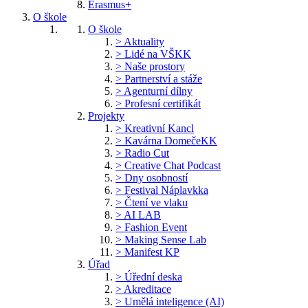
Erasmus+
O škole
O škole
> Aktuality
> Lidé na VŠKK
> Naše prostory
> Partnerství a stáže
> Agenturní dílny
> Profesní certifikát
Projekty
> Kreativní Kancl
> Kavárna DomečeKK
> Radio Cut
> Creative Chat Podcast
> Dny osobností
> Festival Náplavkka
> Čtení ve vlaku
> AI LAB
> Fashion Event
> Making Sense Lab
> Manifest KP
Úřad
> Úřední deska
> Akreditace
> Umělá inteligence (AI)