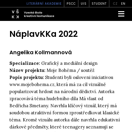
LITERÁRNÍ AKADEMIE
PSCC
UIS
STUDENT
CZ
EN
NáplavKKa 2022
Angelika Kollmannová
Specializace:
Grafický a mediální design
Název projektu:
Moje Bohéma / soutěž
Popis projektu:
Studenti byli osloveni iniciativou
www.mojebohema.cz, která má za cíl vizuálně
popularizovat hrdost na národní dědictví. Autorka
zpracovává téma hudebního díla Má vlast od
Bedřicha Smetany. Navrhla klíčový vizuál, který má
soudobou atraktivní formou zprostředkovat klasické
téma. Kromě vizuálu autorka dále navrhla edukativní
dárkové předměty, které teenagery seznamují se