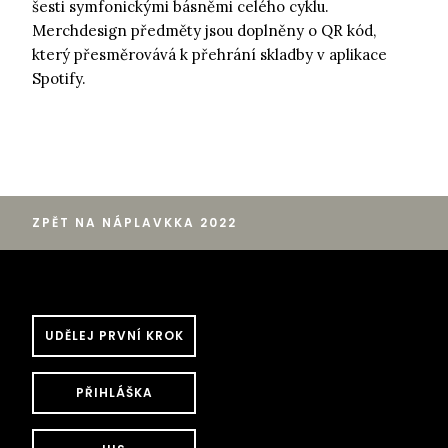
šesti symfonickými básněmi celého cyklu.
Merchdesign předměty jsou doplněny o QR kód,
který přesměrovává k přehrání skladby v aplikace
Spotify.
ZPĚT NA NÁPLAVKKA 2022
UDĚLEJ PRVNÍ KROK
PŘIHLÁŠKA