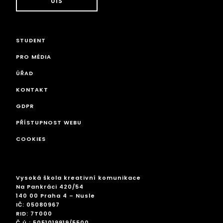
UIS
STUDENT
PRO MÉDIA
ÚŘAD
KONTAKT
GDPR
PŘÍSTUPNOST WEBU
COOKIES
Vysoká škola kreativní komunikace
Na Pankráci 420/54
140 00 Praha 4 – Nusle
IČ: 05080967
RID: 7T000
Č.ú.: 5051019919/5500