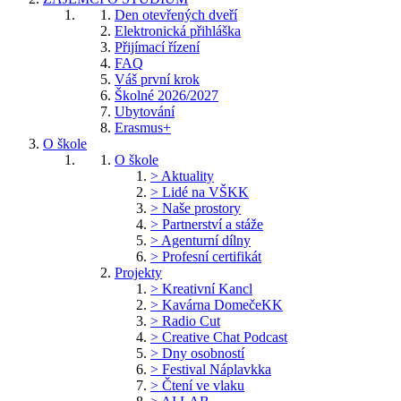
Den otevřených dveří
Elektronická přihláška
Přijímací řízení
FAQ
Váš první krok
Školné 2026/2027
Ubytování
Erasmus+
O škole
O škole
> Aktuality
> Lidé na VŠKK
> Naše prostory
> Partnerství a stáže
> Agenturní dílny
> Profesní certifikát
Projekty
> Kreativní Kancl
> Kavárna DomečeKK
> Radio Cut
> Creative Chat Podcast
> Dny osobností
> Festival Náplavkka
> Čtení ve vlaku