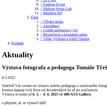
> AI LAB
> Fashion Event
> Making Sense Lab
> Manifest KP
Úřad
> Úřední deska
> Akreditace
> Umělá inteligence (AI)
> Bezpečnost a kontaktní místo
> Věda, výzkum a tvůrčí činnost
Kontakt
Aktuality
Výstava fotografa a pedagoga Tomáše Třeš
8.3.2025
Srdečně Vás zveme na výstavu našeho pedagoga a uznávaného fotog
formou mapuje svůj život od devadesátých let až po současnost.
Výstava se koná od
6. 3. – 4. 4. 2025 ve 400 ASA Gallery.
a přejeme, ať se výstavě daří!