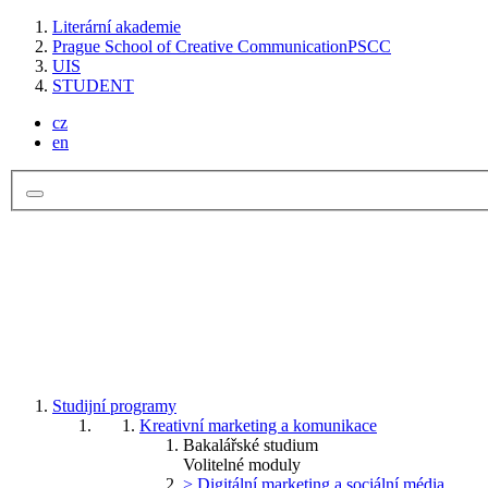
Literární akademie
Prague School of Creative Communication
PSCC
UIS
STUDENT
cz
en
Studijní programy
Kreativní marketing a komunikace
Bakalářské studium
Volitelné moduly
> Digitální marketing a sociální média