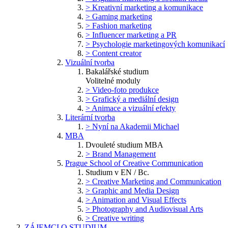
> Kreativní marketing a komunikace
> Gaming marketing
> Fashion marketing
> Influencer marketing a PR
> Psychologie marketingových komunikací
> Content creator
Vizuální tvorba
Bakalářské studium
Volitelné moduly
> Video-foto produkce
> Grafický a mediální design
> Animace a vizuální efekty
Literární tvorba
> Nyní na Akademii Michael
MBA
Dvouleté studium MBA
> Brand Management
Prague School of Creative Communication
Studium v EN / Bc.
> Creative Marketing and Communication
> Graphic and Media Design
> Animation and Visual Effects
> Photography and Audiovisual Arts
> Creative writing
ZÁJEMCI O STUDIUM