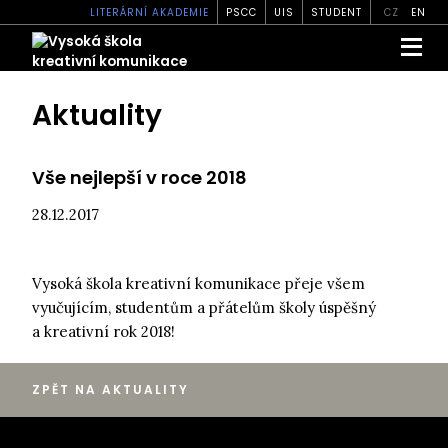
LITERÁRNÍ AKADEMIE
PSCC
UIS
STUDENT
CZ
EN
Aktuality
Vše nejlepší v roce 2018
28.12.2017
Vysoká škola kreativní komunikace přeje všem
vyučujícím, studentům a přátelům školy úspěšný
a kreativní rok 2018!
ZPĚT NA AKTUALITY