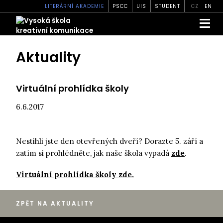
LITERÁRNÍ AKADEMIE
PSCC
UIS
STUDENT
CZ
EN
Aktuality
Virtuální prohlídka školy
6.6.2017
Nestihli jste den otevřených dveří? Dorazte 5. září a
zatím si prohlédněte, jak naše škola vypadá
zde
.
Virtuální prohlídka školy zde.
ZPĚT NA AKTUALITY