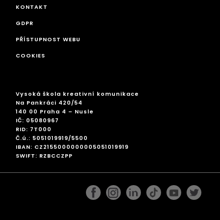
KONTAKT
GDPR
PŘÍSTUPNOST WEBU
COOKIES
Vysoká škola kreativní komunikace
Na Pankráci 420/54
140 00 Praha 4 – Nusle
IČ: 05080967
RID: 7T000
Č.ú.: 5051019919/5500
IBAN: CZ2155000000005051019919
SWIFT: RZBCCZPP
facebook
instagram
linkedin
googleplus
pinterest
twitter