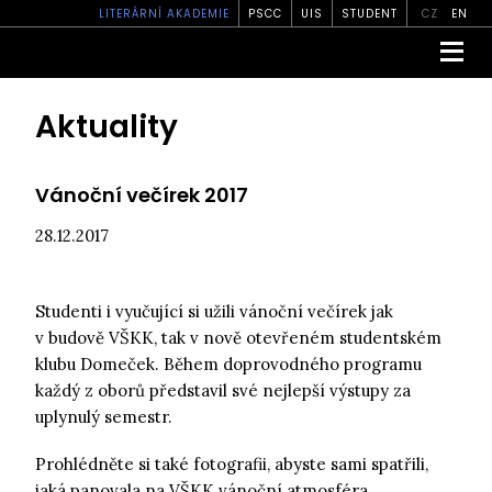
LITERÁRNÍ AKADEMIE
PSCC
UIS
STUDENT
CZ
EN
Aktuality
Vánoční večírek 2017
28.12.2017
Studenti i vyučující si užili vánoční večírek jak
v budově VŠKK, tak v nově otevřeném studentském
klubu Domeček. Během doprovodného programu
každý z oborů představil své nejlepší výstupy za
uplynulý semestr.
Prohlédněte si také fotografii, abyste sami spatřili,
jaká panovala na VŠKK vánoční atmosféra.