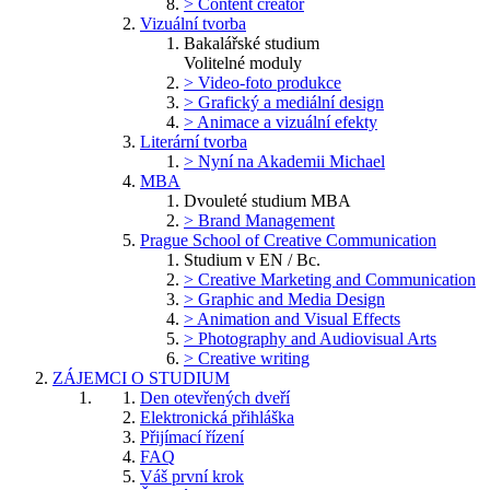
> Content creator
Vizuální tvorba
Bakalářské studium
Volitelné moduly
> Video-foto produkce
> Grafický a mediální design
> Animace a vizuální efekty
Literární tvorba
> Nyní na Akademii Michael
MBA
Dvouleté studium MBA
> Brand Management
Prague School of Creative Communication
Studium v EN / Bc.
> Creative Marketing and Communication
> Graphic and Media Design
> Animation and Visual Effects
> Photography and Audiovisual Arts
> Creative writing
ZÁJEMCI O STUDIUM
Den otevřených dveří
Elektronická přihláška
Přijímací řízení
FAQ
Váš první krok