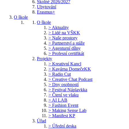
Školné 2026/2027
Ubytování
Erasmus+
O škole
O škole
> Aktuality
> Lidé na VŠKK
> Naše prostory
> Partnerství a stáže
> Agenturní dílny
> Profesní certifikát
Projekty
> Kreativní Kancl
> Kavárna DomečeKK
> Radio Cut
> Creative Chat Podcast
> Dny osobností
> Festival Náplavkka
> Čtení ve vlaku
> AI LAB
> Fashion Event
> Making Sense Lab
> Manifest KP
Úřad
> Úřední deska