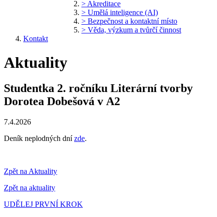
> Akreditace
> Umělá inteligence (AI)
> Bezpečnost a kontaktní místo
> Věda, výzkum a tvůrčí činnost
Kontakt
Aktuality
Studentka 2. ročníku Literární tvorby
Dorotea Dobešová v A2
7.4.2026
Deník neplodných dní
zde
.
Zpět na Aktuality
Zpět na aktuality
UDĚLEJ PRVNÍ KROK