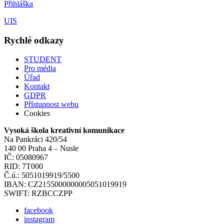
Přihláška
UIS
Rychlé odkazy
STUDENT
Pro média
Úřad
Kontakt
GDPR
Přístupnost webu
Cookies
Vysoká škola kreativní komunikace
Na Pankráci 420/54
140 00 Praha 4 – Nusle
IČ: 05080967
RID: 7T000
Č.ú.: 5051019919/5500
IBAN: CZ2155000000005051019919
SWIFT: RZBCCZPP
facebook
instagram