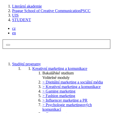
Literární akademie
Prague School of Creative Communication
PSCC
UIS
STUDENT
cz
en
Studijní programy
Kreativní marketing a komunikace
Bakalářské studium
Volitelné moduly
> Digitální marketing a sociální média
> Kreativní marketing a komunikace
> Gaming marketing
> Fashion marketing
> Influencer marketing a PR
> Psychologie marketingových
komunikací