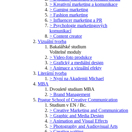
> Kreativní marketing a komunikace
> Gaming marketing
> Fashion marketing
> Influencer marketing a PR
> Psychologie marketingových
komunikací
> Content creator
Vizuální tvorba
Bakalářské studium
Volitelné moduly
> Video-foto produkce
> Grafický a mediální design
> Animace a vizuální efekty
Literární tvorba
> Nyní na Akademii Michael
MBA
Dvouleté studium MBA
> Brand Management
Prague School of Creative Communication
Studium v EN / Bc.
> Creative Marketing and Communication
> Graphic and Media Design
> Animation and Visual Effects
> Photography and Audiovisual Arts
> Creative writing