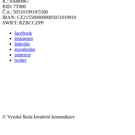
IČ: 05080967
RID: 7T000
Č.ú.: 5051019919/5500
IBAN: CZ2155000000005051019919
SWIFT: RZBCCZPP
facebook
instagram
linkedin
googleplus
pinterest
twitter
© Vysoká škola kreativní komunikace