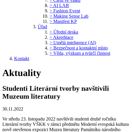
> Čtení ve vlaku
> AI LAB
> Fashion Event
> Making Sense Lab
> Manifest KP
Úřad
> Úřední deska
> Akreditace
> Umělá inteligence (AI)
> Bezpečnost a kontaktní místo
> Věda, výzkum a tvůrčí činnost
Kontakt
Aktuality
Studenti Literární tvorby navštívili
Muzeum literatury
30.11.2022
Ve středu 23. listopadu 2022 navštívili studenti druhé ročníku
Literární tvorby VŠKK v rámci předmětu Moderní evropská kultura
nově otevřenou expozici Muzea literatury Památníku národního