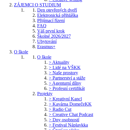
ZÁJEMCI O STUDIUM
Den otevřených dveří
Elektronická přihláška
Přijímací řízení
FAQ
Váš první krok
Školné 2026/2027
Ubytování
Erasmus+
O škole
O škole
> Aktuality
> Lidé na VŠKK
> Naše prostory
> Partnerství a stáže
> Agenturní dílny
> Profesní certifikát
Projekty
> Kreativní Kancl
> Kavárna DomečeKK
> Radio Cut
> Creative Chat Podcast
> Dny osobností
> Festival Náplavkka