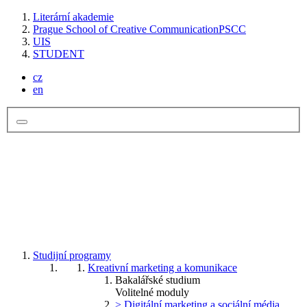
Literární akademie
Prague School of Creative Communication
PSCC
UIS
STUDENT
cz
en
Studijní programy
Kreativní marketing a komunikace
Bakalářské studium
Volitelné moduly
> Digitální marketing a sociální média