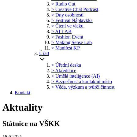
> Radio Cut
> Creative Chat Podcast
> Dny osobností
> Festival Náplavkka
> Čtení ve vlaku
> AI LAB
> Fashion Event
> Making Sense Lab
> Manifest KP
Úřad
> Úřední deska
> Akreditace
> Umělá inteligence (AI)
> Bezpečnost a kontaktní místo
> Věda, výzkum a tvůrčí činnost
Kontakt
Aktuality
Státnice na VŠKK
18.6.2021