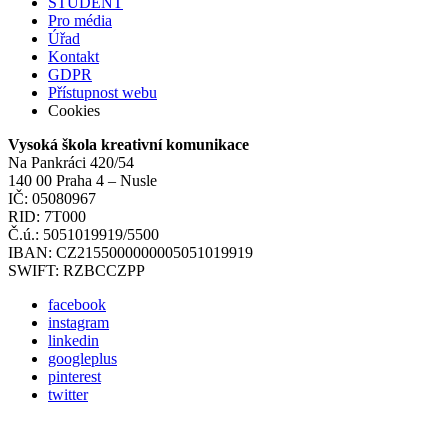
STUDENT
Pro média
Úřad
Kontakt
GDPR
Přístupnost webu
Cookies
Vysoká škola kreativní komunikace
Na Pankráci 420/54
140 00 Praha 4 – Nusle
IČ: 05080967
RID: 7T000
Č.ú.: 5051019919/5500
IBAN: CZ2155000000005051019919
SWIFT: RZBCCZPP
facebook
instagram
linkedin
googleplus
pinterest
twitter