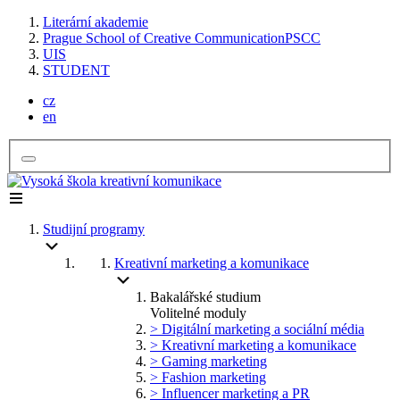
Literární akademie
Prague School of Creative Communication
PSCC
UIS
STUDENT
cz
en
Studijní programy
Kreativní marketing a komunikace
Bakalářské studium
Volitelné moduly
> Digitální marketing a sociální média
> Kreativní marketing a komunikace
> Gaming marketing
> Fashion marketing
> Influencer marketing a PR