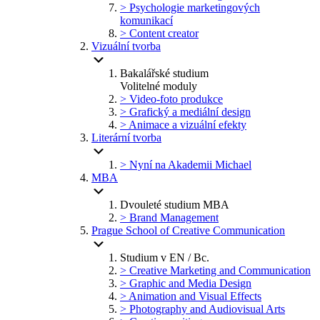
> Psychologie marketingových
komunikací
> Content creator
Vizuální tvorba
Bakalářské studium
Volitelné moduly
> Video-foto produkce
> Grafický a mediální design
> Animace a vizuální efekty
Literární tvorba
> Nyní na Akademii Michael
MBA
Dvouleté studium MBA
> Brand Management
Prague School of Creative Communication
Studium v EN / Bc.
> Creative Marketing and Communication
> Graphic and Media Design
> Animation and Visual Effects
> Photography and Audiovisual Arts