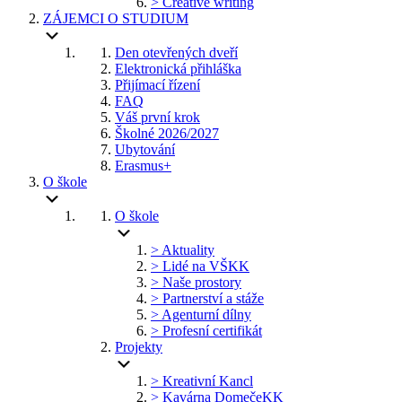
> Creative writing
ZÁJEMCI O STUDIUM
Den otevřených dveří
Elektronická přihláška
Přijímací řízení
FAQ
Váš první krok
Školné 2026/2027
Ubytování
Erasmus+
O škole
O škole
> Aktuality
> Lidé na VŠKK
> Naše prostory
> Partnerství a stáže
> Agenturní dílny
> Profesní certifikát
Projekty
> Kreativní Kancl
> Kavárna DomečeKK