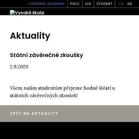
LITERÁRNÍ AKADEMIE
PSCC
UIS
STUDENT
CZ
EN
Aktuality
Státní závěrečné zkoušky
2.9.2020
Všem našim studentům přejeme hodně štěstí u
státních závěrečných zkoušek!
ZPĚT NA AKTUALITY