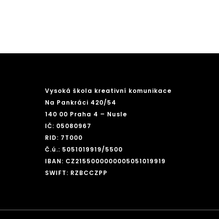
Vysoká škola kreativní komunikace
Na Pankráci 420/54
140 00 Praha 4 – Nusle
IČ: 05080967
RID: 7T000
Č.ú.: 5051019919/5500
IBAN: CZ2155000000005051019919
SWIFT: RZBCCZPP