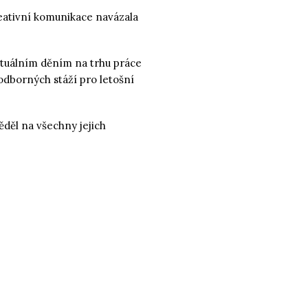
reativní komunikace navázala
ktuálním děním na trhu práce
 odborných stáží pro letošní
děl na všechny jejich